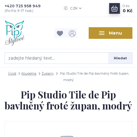
+420 725 958 949
0
ks
CZK
0 Kč
(Po-Pá, 9-17 hod.)
Menu
Hledat
Úvod
Koupelna
Župany
Pip Studio Tile de Pip bavlněný froté župan,
modrý
Pip Studio Tile de Pip
bavlněný froté župan, modrý