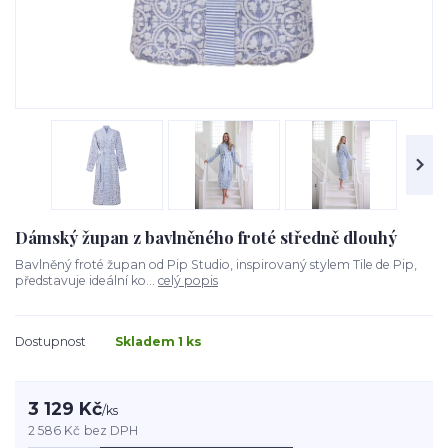
Dámský župan z bavlněného froté středně dlouhý
Bavlněný froté župan od Pip Studio, inspirovaný stylem Tile de Pip,
představuje ideální ko...
celý popis
Dostupnost
Skladem 1 ks
3 129 Kč
/
ks
2 586 Kč
bez DPH