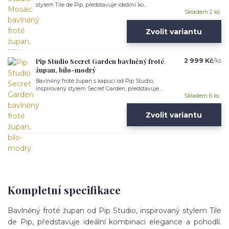
stylem Tile de Pip, představuje ideální ko...
Skladem 2 ks
Zvolit variantu
Pip Studio Secret Garden bavlněný froté
2 999 Kč
/
ks
župan, bílo-modrý
Bavlněný froté župan s kapucí od Pip Studio,
inspirovaný stylem Secret Garden, představuje...
Skladem 6 ks
Zvolit variantu
Kompletní specifikace
Bavlněný froté župan od Pip Studio, inspirovaný stylem Tile
de Pip, představuje ideální kombinaci elegance a pohodlí.