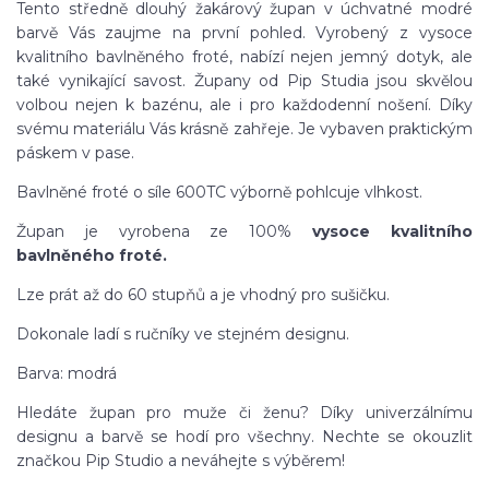
Tento středně dlouhý žakárový župan v úchvatné modré
barvě Vás zaujme na první pohled. Vyrobený z vysoce
kvalitního bavlněného froté, nabízí nejen jemný dotyk, ale
také vynikající savost. Župany od Pip Studia jsou skvělou
volbou nejen k bazénu, ale i pro každodenní nošení. Díky
svému materiálu Vás krásně zahřeje. Je vybaven praktickým
páskem v pase.
Bavlněné froté o síle 600TC výborně pohlcuje vlhkost.
Župan je vyrobena ze 100%
vysoce kvalitního
bavlněného froté.
Lze prát až do 60 stupňů a je vhodný pro sušičku.
Dokonale ladí s ručníky ve stejném designu.
Barva: modrá
Hledáte župan pro muže či ženu? Díky univerzálnímu
designu a barvě se hodí pro všechny. Nechte se okouzlit
značkou Pip Studio a neváhejte s výběrem!