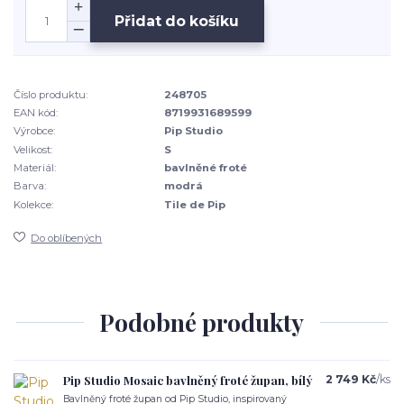
Přidat do košíku
Číslo produktu:
248705
EAN kód:
8719931689599
Výrobce:
Pip Studio
Velikost:
S
Materiál:
bavlněné froté
Barva:
modrá
Kolekce:
Tile de Pip
Do oblíbených
Podobné produkty
Pip Studio Mosaic bavlněný froté župan, bílý
2 749 Kč
/
ks
Bavlněný froté župan od Pip Studio, inspirovaný