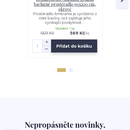
bavlněné prostěradlo 90x200 cm,
Bright Y
okrové
Dekorační p
sametovou p
Prostěradlo Ambiante je vyrobeno z
samet
čisté bavlny, což zajišťuje jeho
vynikající prodyšnost ...
Skladem 1 ks
669 Kč
569 Kč
/
ks
Přidat do košíku
Nepropásněte novinky,