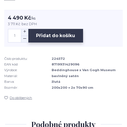
4 490 Kč
/
ks
3 711 Kč
bez DPH
Přidat do košíku
Číslo produktu:
224572
EAN kód:
8719931429096
Výrobce:
Beddinghouse x Van Gogh Museum
Materiál:
bavlněný satén
Barva:
žlutá
Rozměr:
200x200 + 2x 70x90 cm
Do oblíbených
Podobné produkty