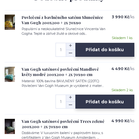
Povlečení z bavlněného saténu Slunečnice
3 990 Kč
/
ks
Van Gogh 200x200 + 2x 70x90
Populární a neokoukatelné Slunečnice Vincenta Van
Gogha. Teplé a zářivé žluté a okrové ods...
Skladem 1 ks
Přidat do košíku
Van Gogh saténové povlečení Mandlové
4 490 Kč
/
ks
květy modré 200x200 + 2x 70x90 cm
Materiál: 100% bavlna BAVLNĚNÝ SATÉN (220TC)
Povlečení Van Gogh Museum je vyrobené z mater...
Skladem 2 ks
Přidat do košíku
Van Gogh saténové povlečení Trees zelené
4 990 Kč
/
ks
200x200 + 2x 70x90 cm
Dodáváme: V luxusním balení v papírovém boxu, s
certifikátem z Van Gogh Museum Amsterdam. ...