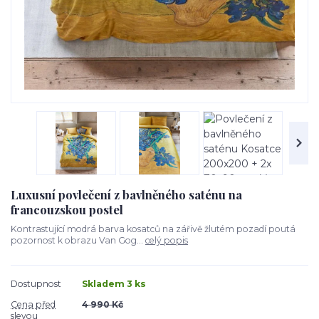
Luxusní povlečení z bavlněného saténu na
francouzskou postel
Kontrastující modrá barva kosatců na zářivě žlutém pozadí poutá
pozornost k obrazu Van Gog...
celý popis
Dostupnost
Skladem 3 ks
Cena před
4 990 Kč
slevou