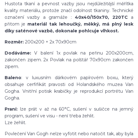
Hustota tkaní a pevnost vazby jsou nejdůležitější měřítka
kvality materiálu, protože značí odolnost tkaniny. Technické
označení vazby a gramáže :
40x40/150x70, 220TC
a
přitom je
materiál tak lehoučký, měkký, má plný lesk
díky saténové vazbě, dokonale pohlcuje vlhkost.
Rozměr:
200x200 + 2x 70x90cm
Dodáváme:
V balení 1x povlak na peřinu 200x200cm,
zakončen zipem. 2x Povlak na polštář 70x90cm zakončen
zipem.
Baleno
: v luxusním dárkovém papírovém boxu, který
obsahuje cerfifikát pravosti od Holandského muzea Van
Gogha. Vnitřní potisk krabičky je reprodukcí portrétu Van
Gogha.
Praní:
lze prát v až na 60°C, sušení v sušičce na jemný
program, sušení ve visu - není třeba žehlit.
Lze žehlit.
Povlečení Van Gogh nelze vyfotit nebo natočit tak, aby byla