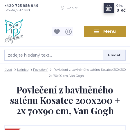
+420 725 958 949
0
ks
CZK
0 Kč
(Po-Pá, 9-17 hod.)
Menu
Hledat
Úvod
Ložnice
Povlečení
Povlečení z bavlněného saténu Kosatce 200x200
+ 2x 70x90 cm, Van Gogh
Povlečení z bavlněného
saténu Kosatce 200x200 +
2x 70x90 cm, Van Gogh