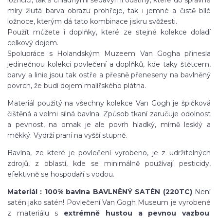
ložncici, tak s chladnými šedavými odstíny, které do správné
míry žlutá barva obrazu prohřeje, tak i jemné a čistě bílé
ložnoce, kterým dá tato kombinace jiskru svěžesti.
Použít můžete i doplňky, které ze stejné kolekce doladí
celkový dojem.
Spolupráce s Holandským Muzeem Van Gogha přinesla
jedinečnou kolekci povlečení a doplňků, kde taky štětcem,
barvy a linie jsou tak ostře a přesně přeneseny na bavlněný
povrch, že budí dojem malířského plátna.
Materiál použitý na všechny kolekce Van Gogh je špičková
čištěná a velmi silná bavlna. Způsob tkaní zaručuje odolnost
a pevnost, na omak je ale povrh hladký, mírně lesklý a
měkký. Vydrží praní na vyšší stupně.
Bavlna, ze které je povlečení vyrobeno, je z udržitelných
zdrojů, z oblastí, kde se minimálně používají pesticidy,
efektivně se hospodaří s vodou.
Materiál : 100% bavlna BAVLNĚNÝ SATÉN (220TC)
Není
satén jako satén! Povlečení Van Gogh Museum je vyrobené
z materiálu s
extrémně hustou a pevnou vazbou
.