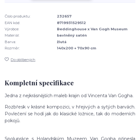
Číslo produktu:
232657
EAN kód:
8719931529512
Výrobce:
Beddinghouse x Van Gogh Museum
Materiál:
bavlněný satén
Barva:
žlutá
Rozměr:
140x200 + 70x90 cm
Do oblíbených
Kompletní specifikace
Jedna z nejkrásnějších maleb krajin od Vincenta Van Gogha.
Rozbřesk v krásné kompozici, v hřejivých a sytých barvách.
Povlečení se hodí jak do klasické ložnice, tak do moderních
pokojů.
Spolupráce s Holandským Muzeem Van Gogha přinesla