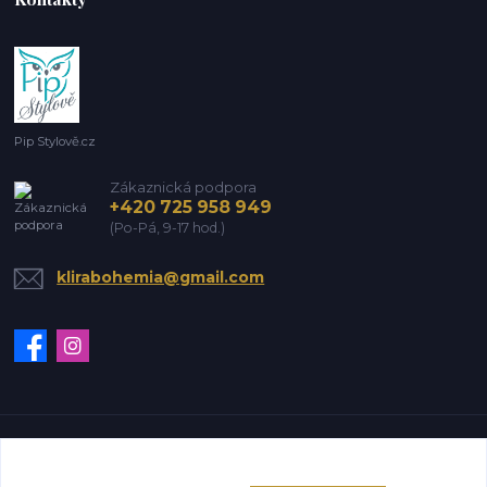
Pip Stylově.cz
Zákaznická podpora
+420 725 958 949
(Po-Pá, 9-17 hod.)
klirabohemia@gmail.com
Vytvořeno na
Eshop-rychle.cz