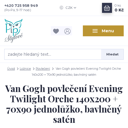
+420 725 958 949
0
ks
CZK
0 Kč
(Po-Pá, 9-17 hod.)
Menu
Hledat
Úvod
Ložnice
Povlečení
Van Gogh povlečení Evening Twilight Orche
140x200 + 70x90 jednolůžko, bavlněný satén
Van Gogh povlečení Evening
Twilight Orche 140x200 +
70x90 jednolůžko, bavlněný
satén