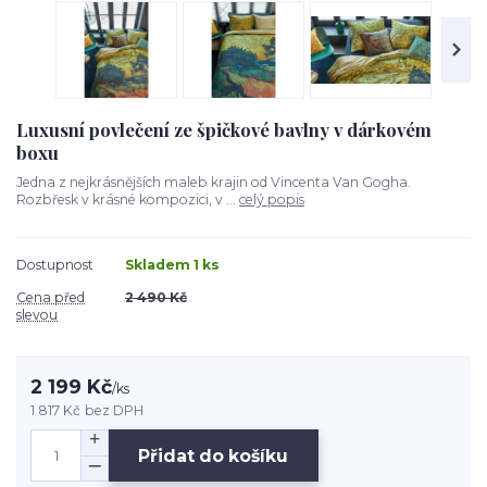
Luxusní povlečení ze špičkové bavlny v dárkovém
boxu
Jedna z nejkrásnějších maleb krajin od Vincenta Van Gogha.
Rozbřesk v krásné kompozici, v ...
celý popis
Dostupnost
Skladem 1 ks
Cena před
2 490 Kč
slevou
2 199 Kč
/
ks
1 817 Kč
bez DPH
Přidat do košíku