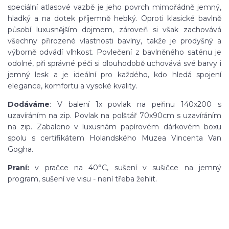
speciální atlasové vazbě je jeho povrch mimořádně jemný,
hladký a na dotek příjemně hebký. Oproti klasické bavlně
působí luxusnějším dojmem, zároveň si však zachovává
všechny přirozené vlastnosti bavlny, takže je prodyšný a
výborně odvádí vlhkost. Povlečení z bavlněného saténu je
odolné, při správné péči si dlouhodobě uchovává své barvy i
jemný lesk a je ideální pro každého, kdo hledá spojení
elegance, komfortu a vysoké kvality.
Dodáváme
: V balení 1x povlak na peřinu 140x200 s
uzavíráním na zip. Povlak na polštář 70x90cm s uzavíráním
na zip. Zabaleno v luxusnám papírovém dárkovém boxu
spolu s certifikátem Holandského Muzea Vincenta Van
Gogha.
Praní:
v pračce na 40°C, sušení v sušičce na jemný
program, sušení ve visu - není třeba žehlit.