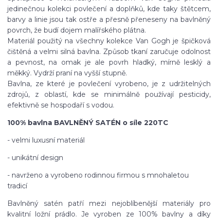
jedinečnou kolekci povlečení a doplňků, kde taky štětcem,
barvy a linie jsou tak ostře a přesně přeneseny na bavlněný
povrch, že budí dojem malířského plátna.
Materiál použitý na všechny kolekce Van Gogh je špičková
čištěná a velmi silná bavlna. Způsob tkaní zaručuje odolnost
a pevnost, na omak je ale povrh hladký, mírně lesklý a
měkký. Vydrží praní na vyšší stupně.
Bavlna, ze které je povlečení vyrobeno, je z udržitelných
zdrojů, z oblastí, kde se minimálně používají pesticidy,
efektivně se hospodaří s vodou.
100% bavlna BAVLNĚNÝ SATÉN o síle 220TC
- velmi luxusní materiál
- unikátní design
- navrženo a vyrobeno rodinnou firmou s mnohaletou
tradicí
Bavlněný satén patří mezi nejoblíbenější materiály pro
kvalitní ložní prádlo. Je vyroben ze 100% bavlny a díky