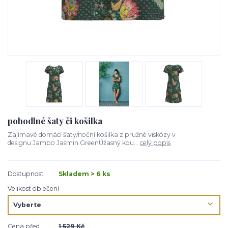
pohodlné šaty či košilka
Zajímavé domácí šaty/noční košilka z pružné viskózy v
designu Jambo Jasmin GreenÚžasný kou...
celý popis
Dostupnost
Skladem > 6 ks
Velikost oblečení
Cena před
1 529 Kč