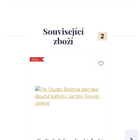
Související
2
zboží
Akce
Akce