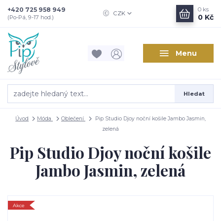
+420 725 958 949
0
ks
CZK
0 Kč
(Po-Pá, 9-17 hod.)
Menu
Hledat
Úvod
Móda
Oblečení
Pip Studio Djoy noční košile Jambo Jasmin,
zelená
Pip Studio Djoy noční košile
Jambo Jasmin, zelená
Akce