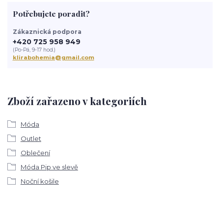
Potřebujete poradit?
Zákaznická podpora
+420 725 958 949
(Po-Pá, 9-17 hod.)
klirabohemia@gmail.com
Zboží zařazeno v kategoriích
Móda
Outlet
Oblečení
Móda Pip ve slevě
Noční košile