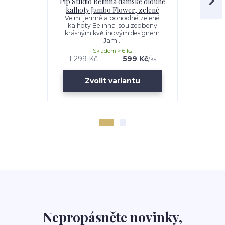
Pip Studio Belinna dámské dlouhé
Pip Studio
kalhoty Jambo Flower, zelené
Jamb
Velmi jemné a pohodlné zelené
Krásné a 
kalhoty Belinna jsou zdobeny
šortky v 
krásným květinovým designem
Green. Šo
Jam...
Skladem > 6 ks
1 299 Kč
599 Kč
1 099 K
/
ks
Zvolit variantu
Zv
Nepropásněte novinky,