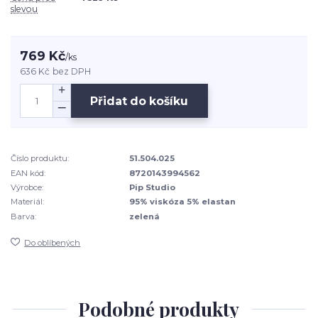
slevou
769 Kč
/
ks
636 Kč
bez DPH
Přidat do košíku
Číslo produktu:
51.504.025
EAN kód:
8720143994562
Výrobce:
Pip Studio
Materiál:
95% viskóza 5% elastan
Barva:
zelená
Do oblíbených
Podobné produkty