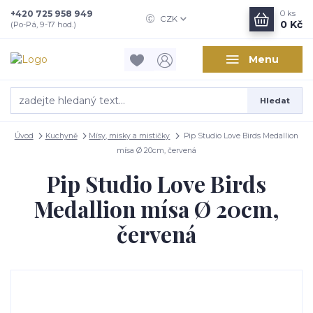
+420 725 958 949
0
ks
CZK
0 Kč
(Po-Pá, 9-17 hod.)
Menu
Hledat
Úvod
Kuchyně
Mísy, misky a mističky
Pip Studio Love Birds Medallion
mísa Ø 20cm, červená
Pip Studio Love Birds
Medallion mísa Ø 20cm,
červená