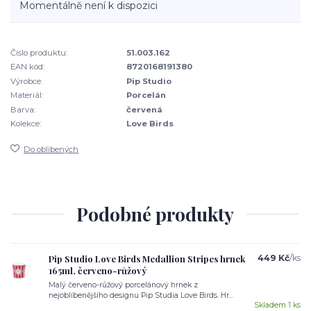
Momentálně není k dispozici
Číslo produktu:
51.003.162
EAN kód:
8720168191380
Výrobce:
Pip Studio
Materiál:
Porcelán
Barva:
červená
Kolekce:
Love Birds
Do oblíbených
Podobné produkty
Pip Studio Love Birds Medallion Stripes hrnek
449 Kč
/
ks
165ml, červeno-růžový
Malý červeno-růžový porcelánový hrnek z
nejoblíbenějšího designu Pip Studia Love Birds. Hr...
Skladem 1 ks