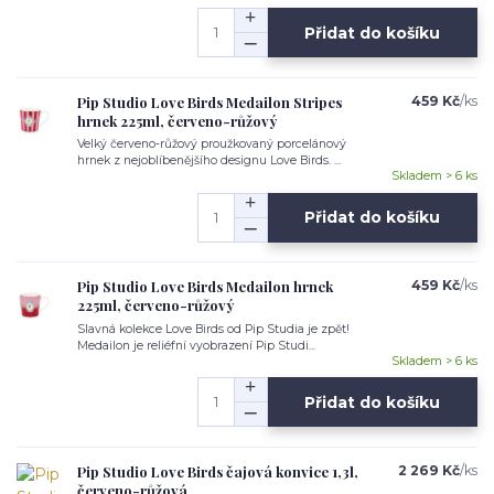
Přidat do košíku
Pip Studio Love Birds Medailon Stripes
459 Kč
/
ks
hrnek 225ml, červeno-růžový
Velký červeno-růžový proužkovaný porcelánový
hrnek z nejoblíbenějšího designu Love Birds. ...
Skladem > 6 ks
Přidat do košíku
Pip Studio Love Birds Medailon hrnek
459 Kč
/
ks
225ml, červeno-růžový
Slavná kolekce Love Birds od Pip Studia je zpět!
Medailon je reliéfní vyobrazení Pip Studi...
Skladem > 6 ks
Přidat do košíku
Pip Studio Love Birds čajová konvice 1,3l,
2 269 Kč
/
ks
červeno-růžová