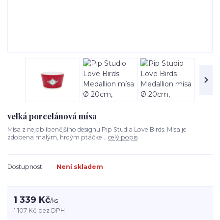
velká porcelánová mísa
Mísa z nejoblíbenějšího designu Pip Studia Love Birds. Mísa je
zdobena malým, hrdým ptáčke...
celý popis
Dostupnost
Není skladem
1 339 Kč
/
ks
1 107 Kč
bez DPH