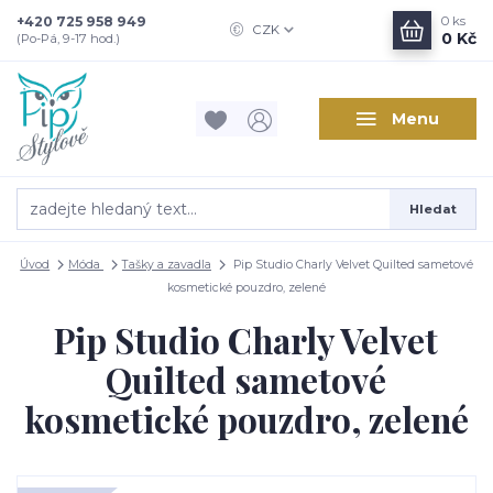
+420 725 958 949
0
ks
CZK
0 Kč
(Po-Pá, 9-17 hod.)
Menu
Hledat
Úvod
Móda
Tašky a zavadla
Pip Studio Charly Velvet Quilted sametové
kosmetické pouzdro, zelené
Pip Studio Charly Velvet
Quilted sametové
kosmetické pouzdro, zelené