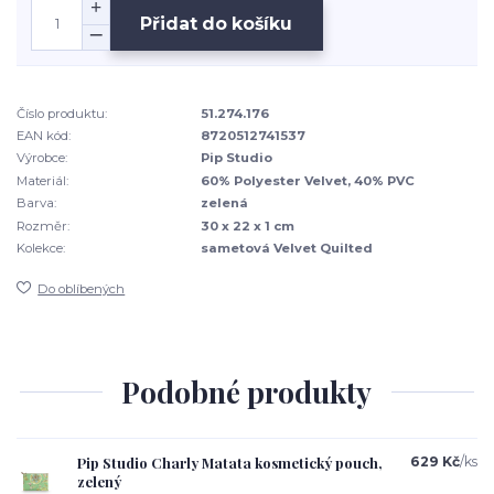
Přidat do košíku
Číslo produktu:
51.274.176
EAN kód:
8720512741537
Výrobce:
Pip Studio
Materiál:
60% Polyester Velvet, 40% PVC
Barva:
zelená
Rozměr:
30 x 22 x 1 cm
Kolekce:
sametová Velvet Quilted
Do oblíbených
Podobné produkty
Pip Studio Charly Matata kosmetický pouch,
629 Kč
/
ks
zelený