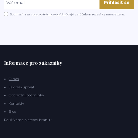
Přihlásit se
Souhlasím se
zpracováním osobních údajů
za účelem rozesílky newsletteru.
Informace pro zákazníky
O nás
Jak nakupovat
Obchodní podmínky
Kontakty
Blog
Používáme platební bránu :