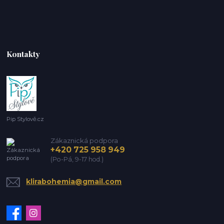
Kontakty
Pip Stylově.cz
Zákaznická podpora
+420 725 958 949
(Po-Pá, 9-17 hod.)
klirabohemia@gmail.com