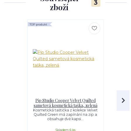
3
zboží
TOP produkt
Pip Studio Cooper Velvet Quilted
Pip Stud
sametová kosmetická taška, zelená
Dreams s
Kosmetická taštička z kolekce Velvet
Quilted Green má zapínání na zip a
Design Dai
obsahuje dvě kapsi...
vzor malých 
krás
Skladem 6 ks