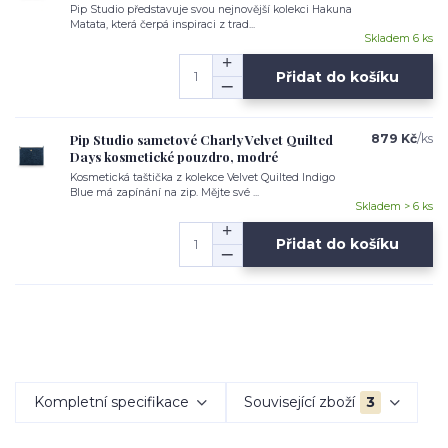
Pip Studio představuje svou nejnovější kolekci Hakuna
Matata, která čerpá inspiraci z trad...
Skladem 6 ks
Přidat do košíku
Pip Studio sametové Charly Velvet Quilted
879 Kč
/
ks
Days kosmetické pouzdro, modré
Kosmetická taštička z kolekce Velvet Quilted Indigo
Blue má zapínání na zip. Mějte své ...
Skladem > 6 ks
Přidat do košíku
Kompletní specifikace
Související zboží
3