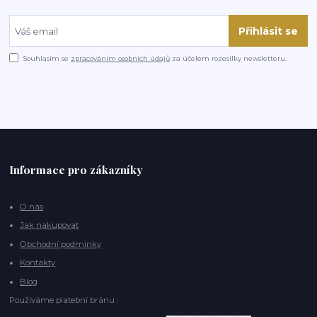
Přihlásit se
Souhlasím se
zpracováním osobních údajů
za účelem rozesílky newsletteru.
Informace pro zákazníky
O nás
Jak nakupovat
Obchodní podmínky
Kontakty
Blog
Používáme platební bránu :