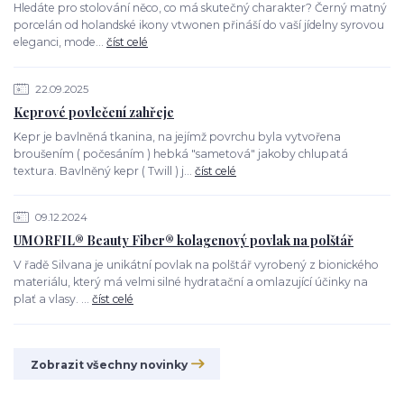
Hledáte pro stolování něco, co má skutečný charakter? Černý matný
porcelán od holandské ikony vtwonen přináší do vaší jídelny syrovou
eleganci, mode...
číst celé
22.09.2025
Keprové povlečení zahřeje
Kepr je bavlněná tkanina, na jejímž povrchu byla vytvořena
broušením ( počesáním ) hebká "sametová" jakoby chlupatá
textura. Bavlněný kepr ( Twill ) j...
číst celé
09.12.2024
UMORFIL® Beauty Fiber® kolagenový povlak na polštář
V řadě Silvana je unikátní povlak na polštář vyrobený z bionického
materiálu, který má velmi silné hydratační a omlazující účinky na
plať a vlasy. ...
číst celé
Zobrazit všechny novinky