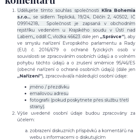
Udělujete tímto souhlas společnosti
Klira Bohemia
s.r.o..
, se sídlem Teplická, 19/24, Děčín 2, 40502, IČ
09914218, Společnost je zapsaná v obchodním
rejstříku vedeném u Krajského soudu v Ústí nad
Labem,, oddíl C, vložka 46623
dále jen
„Správce“
), aby
ve smyslu nařízení Evropského parlamentu a Rady
(EU) č. 2016/679 o ochraně fyzických osob v
souvislosti se zpracováním osobních údajů a o volném
pohybu těchto údajů a o zrušení směrnice 95/46/ES
(obecné nařízení o ochraně osobních údajů) (dále jen
„Nařízení“
), zpracovával/a následující osobní údaje:
jméno / přezdívku
emailovou adresu
fotografii (pokud poskytnete přes službu třetí
strany).
Výše uvedené osobní údaje budou zpracovány za
účelem:
zobrazení diskuzních příspěvků a komentářů na
webu s informacemi o diskutujícím