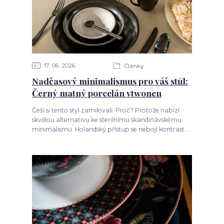
17
06
2026
Články
Nadčasový minimalismus pro váš stůl:
Černý matný porcelán vtwonen
Češi si tento styl zamilovali. Proč? Protože nabízí
skvělou alternativu ke sterilnímu skandinávskému
minimalismu. Holandský přístup se nebojí kontrast...