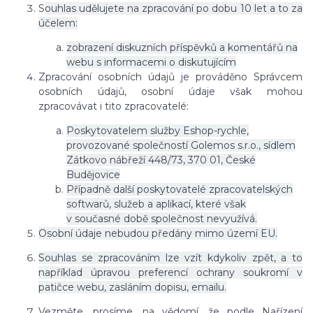
S
ouhlas udělujete na zpracování po dobu 10 let a to za
účelem:
zobrazení diskuzních příspěvků a komentářů na
webu s informacemi o diskutujícím
Zpracování osobních údajů je prováděno Správcem
osobních údajů, osobní údaje však mohou
zpracovávat i tito zpracovatelé:
Poskytovatelem služby Eshop-rychle,
provozované společností Golemos s.r.o., sídlem
Zátkovo nábřeží 448/73, 370 01, České
Budějovice
Případně další poskytovatelé zpracovatelských
softwarů, služeb a aplikací, které však
v současné době společnost nevyužívá.
Osobní údaje nebudou předány mimo území EU.
Souhlas se zpracováním lze vzít kdykoliv zpět, a to
například úpravou preferencí ochrany soukromí v
patičce webu, zasláním dopisu, emailu.
Vezměte, prosíme, na vědomí, že podle Nařízení