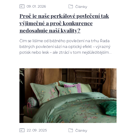
09
01
2026
Články
Proč je naše perkálové povlečení tak
výjimečné a proč konkurence
nedosahuje naší kvality?
Čím se lišíme od běžného povlečení na trhu Řada
běžných povlečení sází na optický efekt – výrazný
potisk nebo lesk – ale ztrácí v tom nejdůležitějším...
22
09
2025
Články