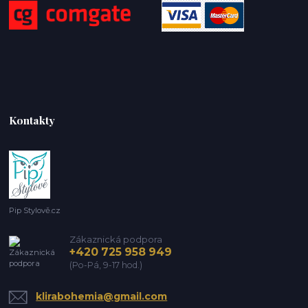
Kontakty
Pip Stylově.cz
Zákaznická podpora
+420 725 958 949
(Po-Pá, 9-17 hod.)
klirabohemia@gmail.com