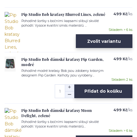
Pip Studio Bob kraťasy Blurred Lines, zelené
499 Kč
/
ks
Pohodlné šortky s bočními kapsami slibují skvělé
pohodlí. Vysoce kvalitní směs materiálů ...
Skladem > 6 ks
Zvolit variantu
Pip Studio Bob dámské kraťasy Pip Garden,
499 Kč
/
ks
modré
Pohodlné modré kraťasy Bob jsou zdobeny krásným
designem Pip Garden. Kalhoty jsou vyrobeny...
Skladem 2 ks
Přidat do košíku
Pip Studio Bob dámské kraťasy Moon
499 Kč
/
ks
Delight, zelené
Pohodlné šortky s bočními kapsami slibují skvělé
pohodlí. Vysoce kvalitní směs materiálů...
Skladem > 6 ks