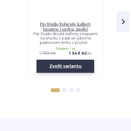
Pip Studio Bobientje kalhoty
Pip Stud
Japanese Garden, modré
Japane
Pip Studio dlouhé kalhoty s kapsami
Pip Studio 
na šňůrku v pase ve výborně
na šňůr
padnoucím střihu z pružné ...
padnoucí
Skladem 1 ks
1 759 Kč
1 349 Kč
1 759 K
/
ks
Zvolit variantu
Zv