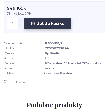
949 Kč
/
ks
784 Kč
bez DPH
Přidat do košíku
Číslo produktu:
51.500.555/2
EAN kód:
8720512726244
Výrobce:
Pip Studio
Velikost:
S
Materiál:
36% bavlna, 36% modal, 28% elasten
Barva:
modrá
Kolekce:
Japanese Garden
Do oblíbených
Podobné produkty