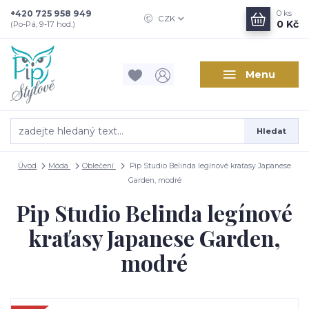
+420 725 958 949
0
ks
CZK
0 Kč
(Po-Pá, 9-17 hod.)
Menu
Hledat
Úvod
Móda
Oblečení
Pip Studio Belinda legínové kraťasy Japanese
Garden, modré
Pip Studio Belinda legínové
kraťasy Japanese Garden,
modré