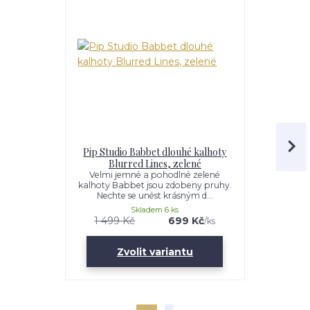
Pip Studio Babbet dlouhé kalhoty
Pip Studio
Blurred Lines, zelené
Velmi jemné a pohodlné zelené
Kimono 
kalhoty Babbet jsou zdobeny pruhy.
relaxace. 
Nechte se unést krásným d...
motivem.Kim
Skladem 6 ks
1 499 Kč
699 Kč
3 299 K
/
ks
Zvolit variantu
Zv