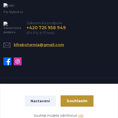
Pip Stylově.cz
Zákaznická podpora
+420 725 958 949
(Po-Pá, 9-17 hod.)
klirabohemia@gmail.com
Vytvořeno na
Eshop-rychle.cz
Souhlasím
Nastavení
Souhlas můžete odmítnout
zde
.