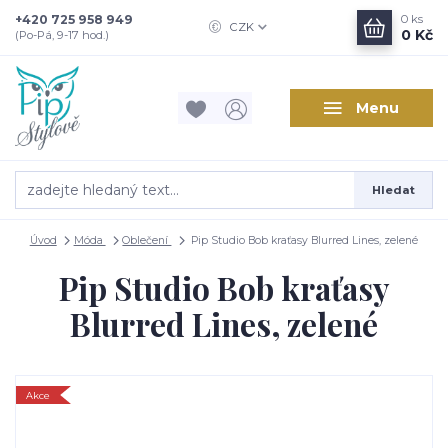
+420 725 958 949
0
ks
CZK
0 Kč
(Po-Pá, 9-17 hod.)
Menu
Hledat
Úvod
Móda
Oblečení
Pip Studio Bob kraťasy Blurred Lines, zelené
Pip Studio Bob kraťasy
Blurred Lines, zelené
Akce