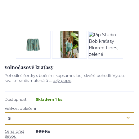
volnočasové kraťasy
Pohodlné šortky s bočními kapsami slibují skvělé pohodlí. Vysoce
kvalitní směs materiálů ...
celý popis
Dostupnost
Skladem 1 ks
Velikost oblečení
Cena před
999 Kč
slevou