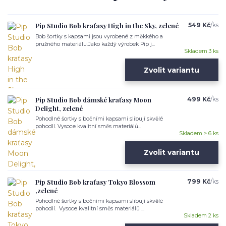
Pip Studio Bob kraťasy High in the Sky, zelené
549 Kč
/
ks
Bob šortky s kapsami jsou vyrobené z měkkého a
pružného materiálu.Jako každý výrobek Pip j...
Skladem 3 ks
Zvolit variantu
Pip Studio Bob dámské kraťasy Moon
499 Kč
/
ks
Delight, zelené
Pohodlné šortky s bočními kapsami slibují skvělé
pohodlí. Vysoce kvalitní směs materiálů...
Skladem > 6 ks
Zvolit variantu
Pip Studio Bob kraťasy Tokyo Blossom
799 Kč
/
ks
,zelené
Pohodlné šortky s bočními kapsami slibují skvělé
pohodlí. Vysoce kvalitní směs materiálů ...
Skladem 2 ks