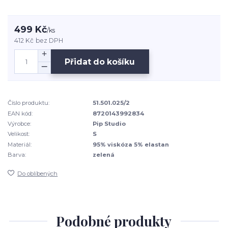
499 Kč
/
ks
412 Kč
bez DPH
Přidat do košíku
Číslo produktu:
51.501.025/2
EAN kód:
8720143992834
Výrobce:
Pip Studio
Velikost:
S
Materiál:
95% viskóza 5% elastan
Barva:
zelená
Do oblíbených
Podobné produkty