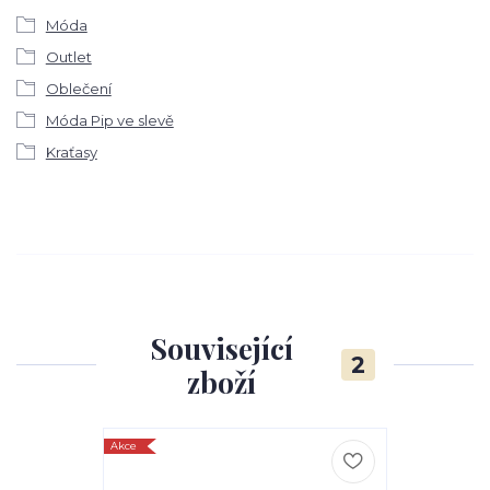
Móda
Outlet
Oblečení
Móda Pip ve slevě
Kraťasy
Související
2
zboží
Akce
Akce