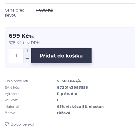
Cena před
1 499 Kč
slevou
699 Kč
/
ks
578 Kč
bez DPH
Přidat do košíku
Číslo produktu:
51.500.043/4
EAN kód:
8720143993558
Výrobce:
Pip Studio
Velikost:
L
Materiál:
95% viskóza 5% elastan
Barva:
růžová
Do oblíbených