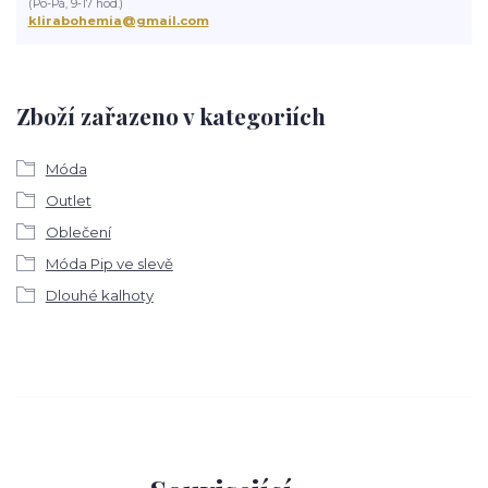
(Po-Pá, 9-17 hod.)
klirabohemia@gmail.com
Zboží zařazeno v kategoriích
Móda
Outlet
Oblečení
Móda Pip ve slevě
Dlouhé kalhoty