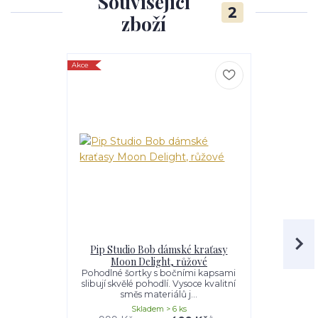
Související
2
zboží
Akce
Akce
Pip Studio Bob dámské kraťasy
Pip Studio
Moon Delight, růžové
kalhoty 
Pohodlné šortky s bočními kapsami
Dámské do
slibují skvělé pohodlí. Vysoce kvalitní
slibují p
směs materiálů j...
kvalitn
Skladem > 6 ks