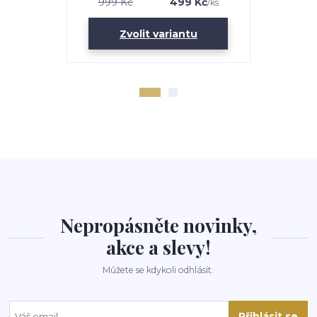
999 Kč
499 Kč
1 499 K
/
ks
Zvolit variantu
Zv
Nepropásněte novinky,
akce a slevy!
Můžete se kdykoli odhlásit.
Přihlásit se