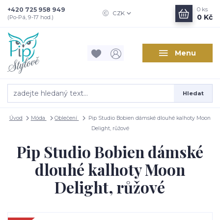
+420 725 958 949
0
ks
CZK
0 Kč
(Po-Pá, 9-17 hod.)
Menu
Hledat
Úvod
Móda
Oblečení
Pip Studio Bobien dámské dlouhé kalhoty Moon
Delight, růžové
Pip Studio Bobien dámské
dlouhé kalhoty Moon
Delight, růžové