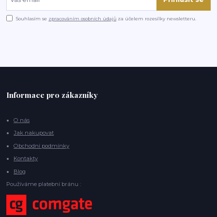
Souhlasím se
zpracováním osobních údajů
za účelem rozesílky newsletteru.
Informace pro zákazníky
O nás
Jak nakupovat
Obchodní podmínky
Kontakty
Blog
Používáme platební bránu :