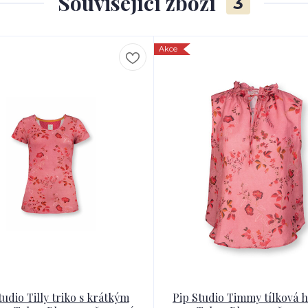
Související zboží
3
Akce
tudio Tilly triko s krátkým
Pip Studio Timmy tílková 