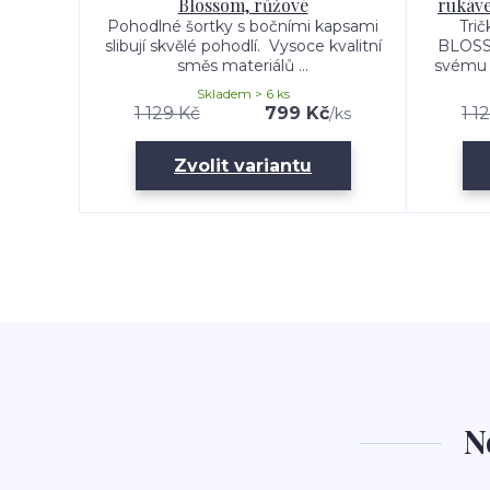
Blossom, růžové
rukáv
Pohodlné šortky s bočními kapsami
Tri
slibují skvělé pohodlí. Vysoce kvalitní
BLOSSO
směs materiálů ...
svému 
Skladem > 6 ks
1 129 Kč
799 Kč
1 1
/
ks
Zvolit variantu
N