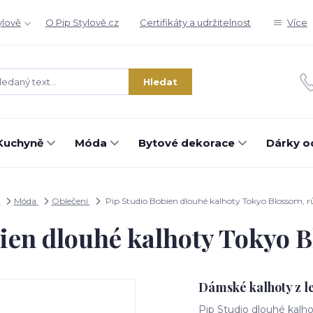
ylově
O Pip Stylově.cz
Certifikáty a udržitelnost
Více
Hledat
Kuchyně
Móda
Bytové dekorace
Dárky o
d
Móda
Oblečení
Pip Studio Bobien dlouhé kalhoty Tokyo Blossom, r
ien dlouhé kalhoty Tokyo 
Dámské kalhoty z l
Pip Studio dlouhé kalho