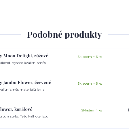
Podobné produkty
y Moon Delight, růžové
Skladem > 6 ks
íkend. Vysoce kvalitní směs
y Jambo Flower, červené
Skladem > 6 ks
valitní směs materiálů je na
lower, korálové
Skladem 1 ks
tu a stylu. Tyto kalhoty jsou