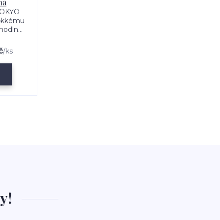
ná
TOKYO
ěkkému
odln...
č
/
ks
y!