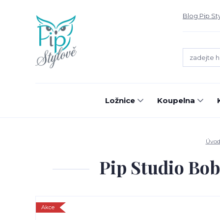
Blog Pip St
Ložnice
Koupelna
Úvo
Pip Studio Bob
Akce