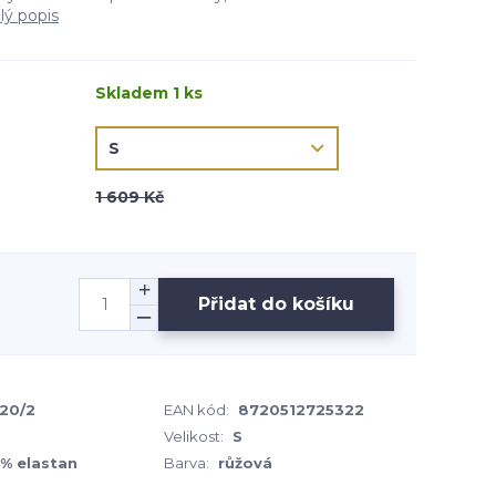
lý popis
Skladem 1 ks
1 609 Kč
Přidat do košíku
520/2
EAN kód:
8720512725322
Velikost:
S
5% elastan
Barva:
růžová