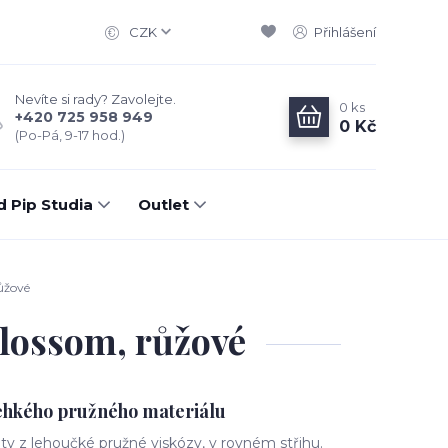
CZK
Přihlášení
Nevíte si rady? Zavolejte.
0
ks
+420 725 958 949
0 Kč
(Po-Pá, 9-17 hod.)
d Pip Studia
Outlet
ůžové
Blossom, růžové
ehkého pružného materiálu
ty z lehoučké pružné viskózy, v rovném střihu.