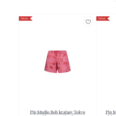
Akce
Akce
Pip Studio Bob kraťasy Tokyo
Pip S