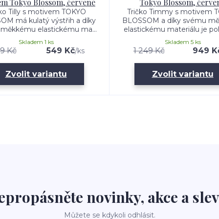
em Tokyo Blossom, červené
Tokyo Blossom, červe
čko Tilly s motivem TOKYO
Tričko Timmy s motivem 
M má kulatý výstřih a díky
BLOSSOM a díky svému m
měkkému elastickému ma...
elastickému materiálu je poh
Skladem 1 ks
Skladem 5 ks
29 Kč
549 Kč
1 249 Kč
949 K
/
ks
Zvolit variantu
Zvolit variantu
epropásněte novinky, akce a slev
Můžete se kdykoli odhlásit.