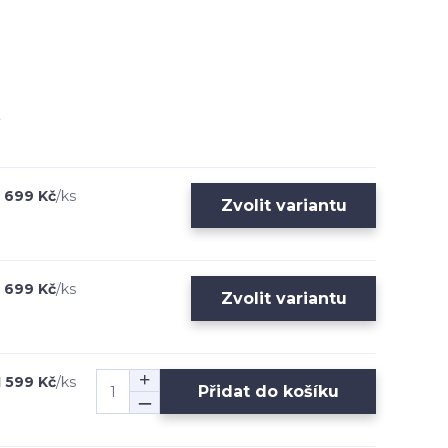
699 Kč
/
ks
Zvolit variantu
699 Kč
/
ks
Zvolit variantu
1 599 Kč
/
ks
Přidat do košíku