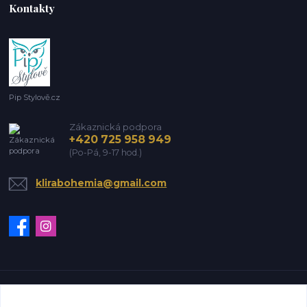
Kontakty
Pip Stylově.cz
Zákaznická podpora
+420 725 958 949
(Po-Pá, 9-17 hod.)
klirabohemia@gmail.com
Vytvořeno na
Eshop-rychle.cz