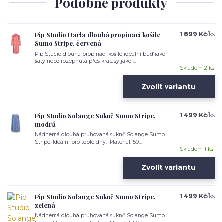
Podobné produkty
Pip Studio Darla dlouhá propínací košile
1 899 Kč
/
ks
Sumo Stripe, červená
Pip Studio dlouhá propínací košile ideální buď jako
šaty nebo rozepnutá přes kraťasy jako ...
Skladem 2 ks
Zvolit variantu
Pip Studio Solange Sukně Sumo Stripe,
1 499 Kč
/
ks
modrá
Nádherná dlouhá pruhovaná sukně Solange Sumo
Stripe. Ideální pro teplé dny. Materiál: 50...
Skladem 1 ks
Zvolit variantu
Pip Studio Solange Sukně Sumo Stripe,
1 499 Kč
/
ks
zelená
Nádherná dlouhá pruhovaná sukně Solange Sumo