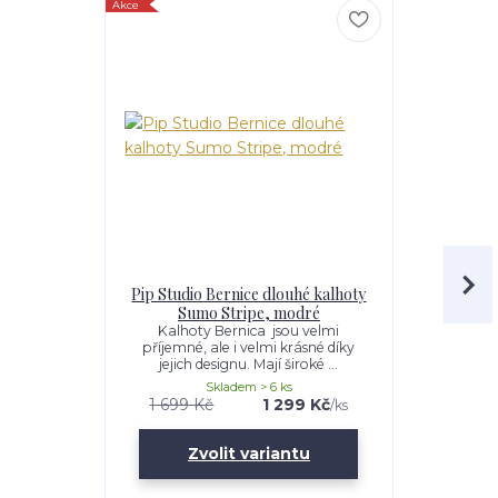
Akce
Akce
Pip Studio Bernice dlouhé kalhoty
Pip Studi
Sumo Stripe, modré
S
Kalhoty Bernica jsou velmi
Nádherná d
příjemné, ale i velmi krásné díky
Solange Su
jejich designu. Mají široké ...
teplé 
Skladem > 6 ks
1 699 Kč
1 299 Kč
1 999 K
/
ks
Zvolit variantu
Zv