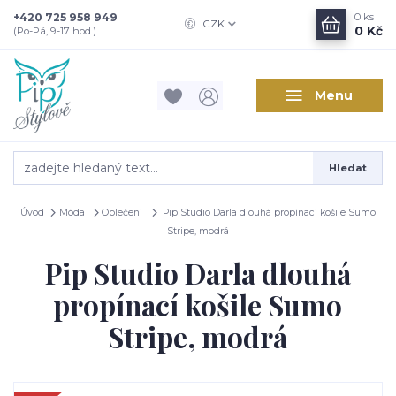
+420 725 958 949
0
ks
CZK
0 Kč
(Po-Pá, 9-17 hod.)
Menu
Hledat
Úvod
Móda
Oblečení
Pip Studio Darla dlouhá propínací košile Sumo
Stripe, modrá
Pip Studio Darla dlouhá
propínací košile Sumo
Stripe, modrá