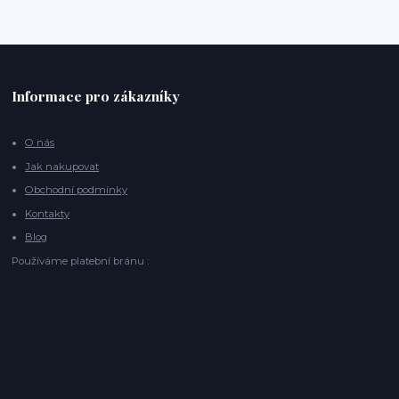
Informace pro zákazníky
O nás
Jak nakupovat
Obchodní podmínky
Kontakty
Blog
Používáme platební bránu :