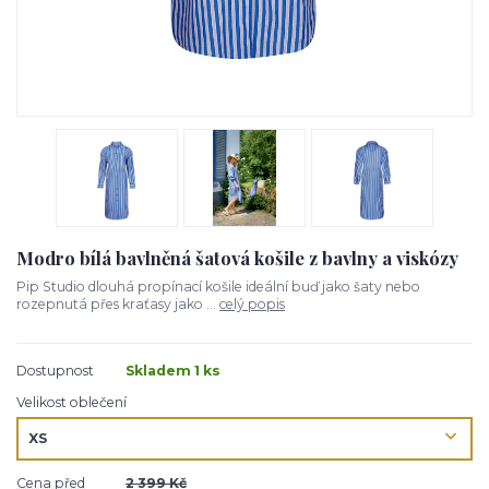
Modro bílá bavlněná šatová košile z bavlny a viskózy
Pip Studio dlouhá propínací košile ideální buď jako šaty nebo
rozepnutá přes kraťasy jako ...
celý popis
Dostupnost
Skladem 1 ks
Velikost oblečení
Cena před
2 399 Kč