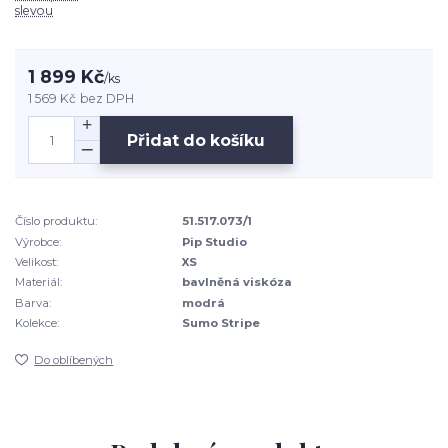
slevou
1 899 Kč
/
ks
1 569 Kč
bez DPH
Přidat do košíku
Číslo produktu:
51.517.073/1
Výrobce:
Pip Studio
Velikost:
XS
Materiál:
bavlněná viskóza
Barva:
modrá
Kolekce:
Sumo Stripe
Do oblíbených