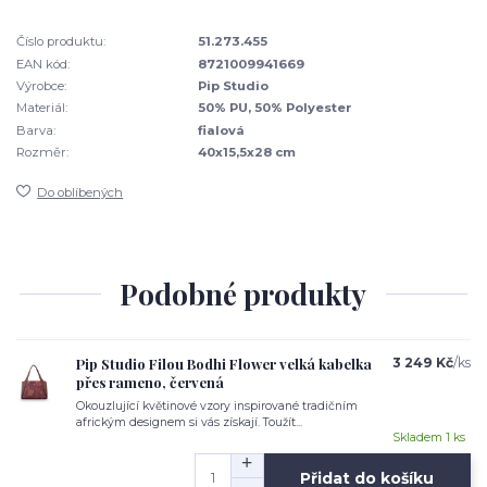
Číslo produktu:
51.273.455
EAN kód:
8721009941669
Výrobce:
Pip Studio
Materiál:
50% PU, 50% Polyester
Barva:
fialová
Rozměr:
40x15,5x28 cm
Do oblíbených
Podobné produkty
Pip Studio Filou Bodhi Flower velká kabelka
3 249 Kč
/
ks
přes rameno, červená
Okouzlující květinové vzory inspirované tradičním
africkým designem si vás získají. Toužít...
Skladem 1 ks
Přidat do košíku