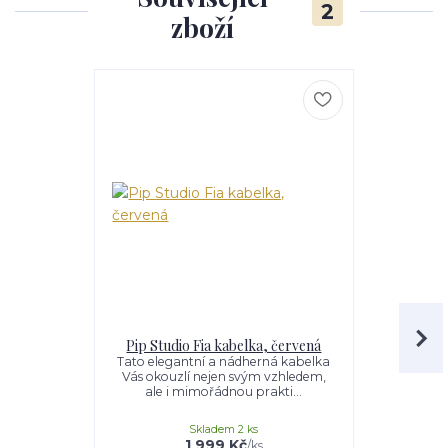
2
zboží
Pip Studio Fia kabelka, červená
Pip Studi
cross bo
Tato elegantní a nádherná kabelka
Vás okouzlí nejen svým vzhledem,
Pip Studio
ale i mimořádnou prakti...
kabelek a
jedinečn
Skladem 2 ks
1 999 Kč
/
ks