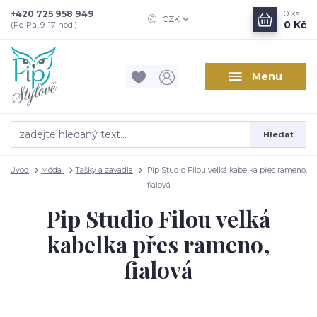
+420 725 958 949
0
ks
CZK
0 Kč
(Po-Pá, 9-17 hod.)
Menu
Hledat
Úvod
Móda
Tašky a zavadla
Pip Studio Filou velká kabelka přes rameno,
fialová
Pip Studio Filou velká
kabelka přes rameno,
fialová