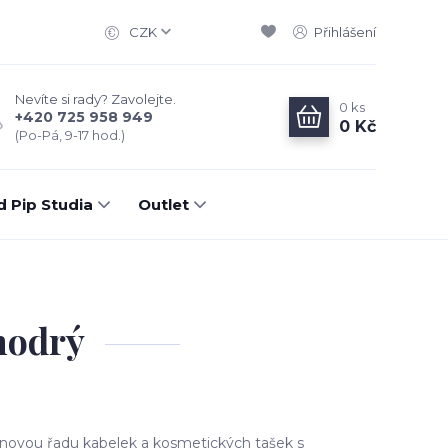
CZK
Přihlášení
Nevíte si rady? Zavolejte.
0
ks
+420 725 958 949
0 Kč
(Po-Pá, 9-17 hod.)
d Pip Studia
Outlet
 modrý
 novou řadu kabelek a kosmetických tašek s