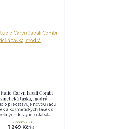
Studio Caryn Jabali Combi
smetická taška, modrá
udio představuje novou řadu
ek a kosmetických tašek s
inečným designem Jabal...
Skladem 2 ks
1 249 Kč
/
ks