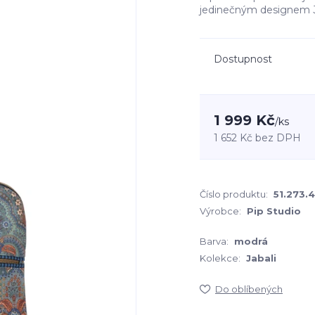
jedinečným designem J
Dostupnost
1 999 Kč
/
ks
1 652 Kč
bez DPH
Číslo produktu:
51.273.
Výrobce:
Pip Studio
Barva:
modrá
Kolekce:
Jabali
Do oblíbených