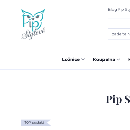
Blog Pip St
Ložnice
Koupelna
Pip S
TOP produkt