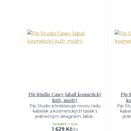
Pip Studio Casey Jabali kosmetický
Pip 
kufr, modrý
ko
Pip Studio představuje novou řadu
Pip St
kabelek a kosmetických tašek s
kabel
jedinečným designem Jabal...
jed
Skladem > 6 ks
1 629 Kč
/
ks