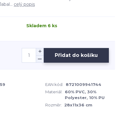
abal...
celý popis
Skladem 6 ks
Přidat do košíku
459
EAN kód:
8721009941744
Materiál:
60% PVC, 30%
Polyester, 10% PU
Rozměr:
28x11x36 cm