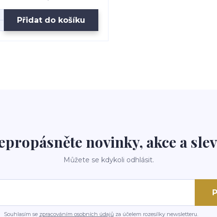
Přidat do košíku
epropásněte novinky, akce a slev
Můžete se kdykoli odhlásit.
P
Souhlasím se
zpracováním osobních údajů
za účelem rozesílky newsletteru.