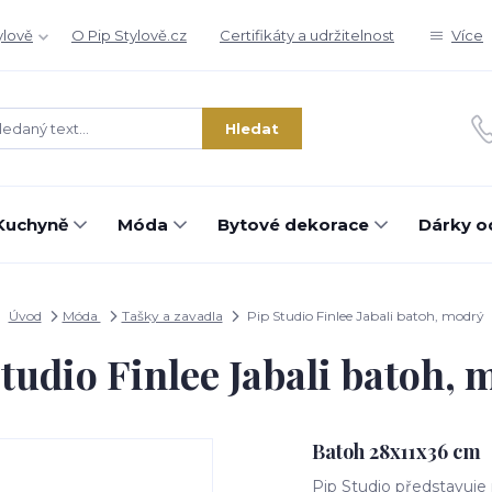
ylově
O Pip Stylově.cz
Certifikáty a udržitelnost
Více
Hledat
Kuchyně
Móda
Bytové dekorace
Dárky o
Úvod
Móda
Tašky a zavadla
Pip Studio Finlee Jabali batoh, modrý
tudio Finlee Jabali batoh,
Batoh 28x11x36 cm
Pip Studio představuje