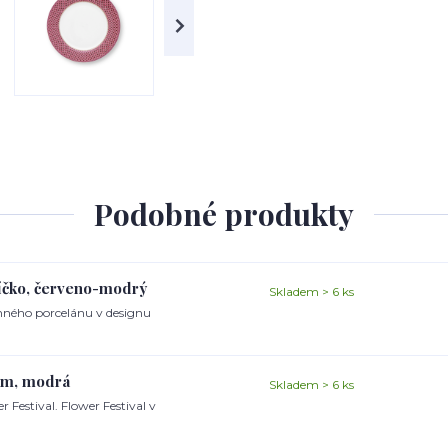
Podobné produkty
jíčko, červeno-modrý
Skladem > 6 ks
ěnného porcelánu v designu
0cm, modrá
Skladem > 6 ks
estival. Flower Festival v