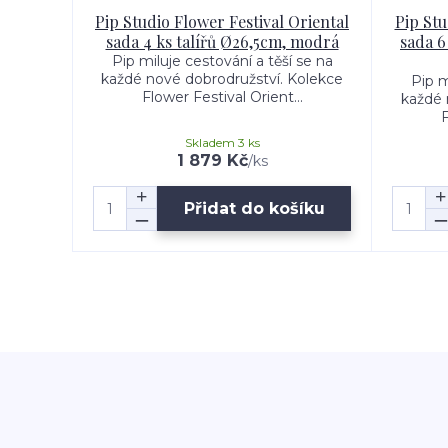
Pip Studio Flower Festival Oriental
Pip Stu
sada 4 ks talířů Ø26,5cm, modrá
sada 6
Pip miluje cestování a těší se na
každé nové dobrodružství. Kolekce
Pip m
Flower Festival Orient...
každé 
F
Skladem 3 ks
1 879 Kč
/
ks
Přidat do košíku