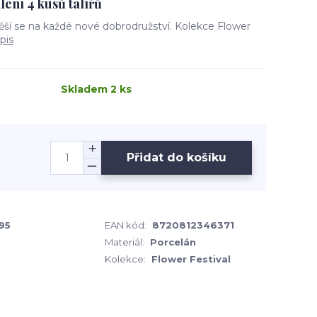
ení 4 kusů talířů
těší se na každé nové dobrodružství. Kolekce Flower
pis
Skladem 2 ks
Přidat do košíku
395
EAN kód:
8720812346371
Materiál:
Porcelán
Kolekce:
Flower Festival