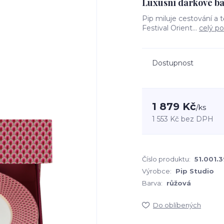
Luxusní dárkové bal
Pip miluje cestování a 
Festival Orient...
celý po
Dostupnost
1 879 Kč
/
ks
1 553 Kč
bez DPH
Číslo produktu:
51.001.
Výrobce:
Pip Studio
Barva:
růžová
Do oblíbených