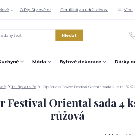
ylově
O Pip Stylově.cz
Certifikáty a udržitelnost
Více
Hledat
Kuchyně
Móda
Bytové dekorace
Dárky o
yně
Talířky a talíře
Pip Studio Flower Festival Oriental sada 4 ks talířů 
r Festival Oriental sada 4 k
růžová