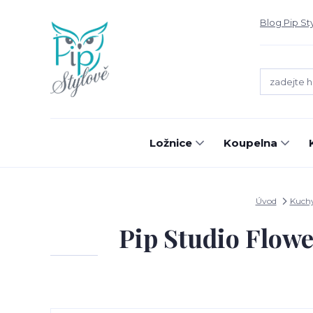
Blog Pip St
Ložnice
Koupelna
Úvod
Kuch
Pip Studio Flowe