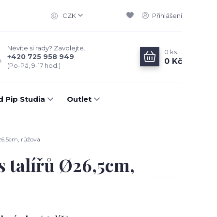
CZK
Přihlášení
Nevíte si rady? Zavolejte.
0
ks
+420 725 958 949
0 Kč
(Po-Pá, 9-17 hod.)
d Pip Studia
Outlet
Ø26,5cm, růžová
s talířů Ø26,5cm,