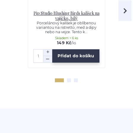
Pip Studio Blushing Birds kalíšek na
Pip Studio 
vajíčko, bílý
kalí
Porcelánový kalíšek je oblíbenou
Kalíšky na 
variantou na ristretto, med a dipy
porcelánový
nebo na vejce. Tento k...
na 
Skladem > 6 ks
149 Kč
149 Kč
/
ks
Přidat do košíku