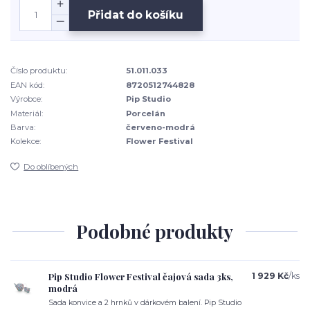
Přidat do košíku
Číslo produktu:
51.011.033
EAN kód:
8720512744828
Výrobce:
Pip Studio
Materiál:
Porcelán
Barva:
červeno-modrá
Kolekce:
Flower Festival
Do oblíbených
Podobné produkty
Pip Studio Flower Festival čajová sada 3ks,
1 929 Kč
/
ks
modrá
Sada konvice a 2 hrnků v dárkovém balení. Pip Studio