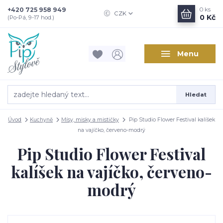
+420 725 958 949
0
ks
CZK
0 Kč
(Po-Pá, 9-17 hod.)
Menu
Hledat
Úvod
Kuchyně
Mísy, misky a mističky
Pip Studio Flower Festival kalíšek
na vajíčko, červeno-modrý
Pip Studio Flower Festival
kalíšek na vajíčko, červeno-
modrý