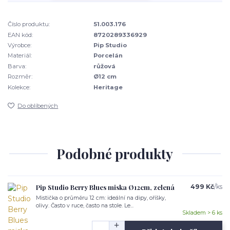
Číslo produktu:
51.003.176
EAN kód:
8720289336929
Výrobce:
Pip Studio
Materiál:
Porcelán
Barva:
růžová
Rozměr:
Ø12 cm
Kolekce:
Heritage
Do oblíbených
Podobné produkty
Pip Studio Berry Blues miska Ø12cm, zelená
499 Kč
/
ks
Mistička o průměru 12 cm: ideální na dipy, oříšky,
olivy. Často v ruce, často na stole. Le...
Skladem > 6 ks