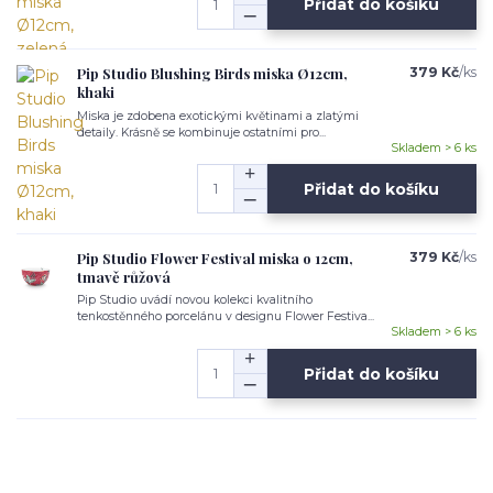
Přidat do košíku
Pip Studio Blushing Birds miska Ø12cm,
379 Kč
/
ks
khaki
Miska je zdobena exotickými květinami a zlatými
detaily. Krásně se kombinuje ostatními pro...
Skladem > 6 ks
Přidat do košíku
Pip Studio Flower Festival miska o 12cm,
379 Kč
/
ks
tmavě růžová
Pip Studio uvádí novou kolekci kvalitního
tenkostěnného porcelánu v designu Flower Festiva...
Skladem > 6 ks
Přidat do košíku