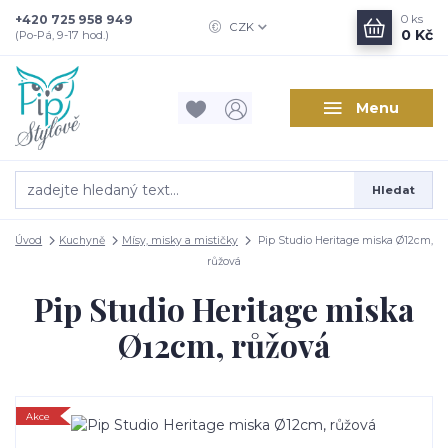
+420 725 958 949
0
ks
CZK
0 Kč
(Po-Pá, 9-17 hod.)
Menu
Hledat
Úvod
Kuchyně
Mísy, misky a mističky
Pip Studio Heritage miska Ø12cm,
růžová
Pip Studio Heritage miska
Ø12cm, růžová
Akce