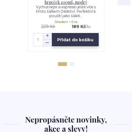
hrneček 100ml, modrý
Vychutnejte si espresso ještě více s
Nechte se i
tímto šálkem Dědictví. Perfektní k
stůl neb
použití jako šálek...
malým ta
Skladem > 6 ks
229 Kč
189 Kč
229 Kč
/
ks
Přidat do košíku
Nepropásněte novinky,
akce a slevy!