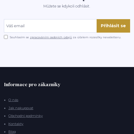
Můžete se kdykoli odhlásit.
Přihlásit se
Souhlasím se
zpracováním osobních údajů
za účelem rozesílky newsletteru.
Informace pro zákazníky
O nás
Jak nakupovat
Obchodní podmínky
Kontakty
Blog