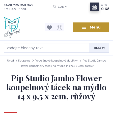
+420 725 958 949
0
ks
CZK
0 Kč
(Po-Pá, 9-17 hod.)
Menu
Hledat
Úvod
Koupelna
Porcelánové koupelnové doplňky
Pip Studio Jambo
Flower koupelnový tácek na mýdlo 14 x 9,5 x 2cm, růžový
Pip Studio Jambo Flower
koupelnový tácek na mýdlo
14 x 9,5 x 2cm, růžový