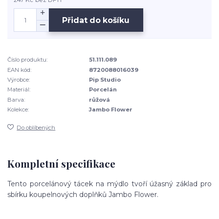
Přidat do košíku
Číslo produktu:
51.111.089
EAN kód:
8720088016039
Výrobce:
Pip Studio
Materiál:
Porcelán
Barva:
růžová
Kolekce:
Jambo Flower
Do oblíbených
Kompletní specifikace
Tento porcelánový tácek na mýdlo tvoří úžasný základ pro
sbírku koupelnových doplňků Jambo Flower.