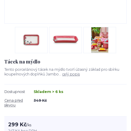
Tácek na mýdlo
Tento porcelánový tácek na mýdlo tvoří úžasný základ pro sbírku
koupelnových doplňků Jambo...
celý popis
Dostupnost
Skladem > 6 ks
Cena před
349 Kč
slevou
299 Kč
/
ks
247 Kč
bez DPH