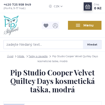
+420 725 958 949
0
ks
CZK
0 Kč
(Po-Pá, 9-17 hod.)
Menu
Hledat
Úvod
Móda
Tašky a zavadla
Pip Studio Cooper Velvet Quiltey Days
kosmetická taška, modrá
Pip Studio Cooper Velvet
Quiltey Days kosmetická
taška, modrá