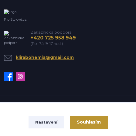
Pip Stylově.cz
Zákaznická podpora
+420 725 958 949
(Po-Pá, 9-17 hod.)
klirabohemia@gmail.com
Vytvořeno na
Eshop-rychle.cz
Souhlasím
Nastavení