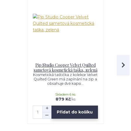
Pip Studio Cooper Velvet Quilted
Pip Studio
sametová kosmetická taška, zelená
Days s
po
Kosmetická taštička z kolekce Velvet
Quilted Green má zapínání na zip a
Kosmetická t
obsahuje dvě kapsi...
Quilted r
Mějt
Skladem 6 ks
879 Kč
/
ks
Přidat do košíku