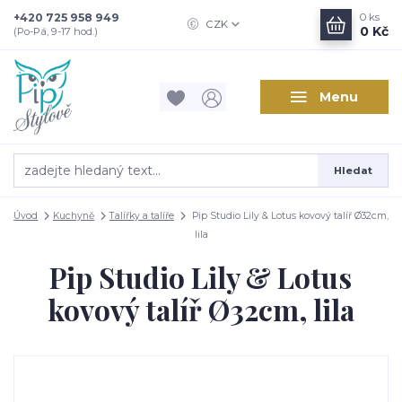
+420 725 958 949
0
ks
CZK
0 Kč
(Po-Pá, 9-17 hod.)
Menu
Hledat
Úvod
Kuchyně
Talířky a talíře
Pip Studio Lily & Lotus kovový talíř Ø32cm,
lila
Pip Studio Lily & Lotus
kovový talíř Ø32cm, lila