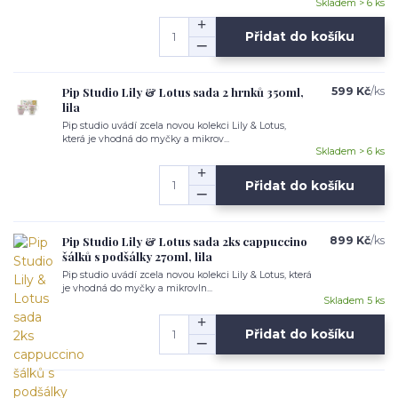
Skladem > 6 ks
Přidat do košíku
Pip Studio Lily & Lotus sada 2 hrnků 350ml,
599 Kč
/
ks
lila
Pip studio uvádí zcela novou kolekci Lily & Lotus,
která je vhodná do myčky a mikrov...
Skladem > 6 ks
Přidat do košíku
Pip Studio Lily & Lotus sada 2ks cappuccino
899 Kč
/
ks
šálků s podšálky 270ml, lila
Pip studio uvádí zcela novou kolekci Lily & Lotus, která
je vhodná do myčky a mikrovln...
Skladem 5 ks
Přidat do košíku