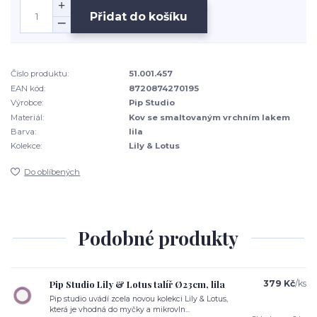
Přidat do košíku
Číslo produktu:
51.001.457
EAN kód:
8720874270195
Výrobce:
Pip Studio
Materiál:
Kov se smaltovaným vrchním lakem
Barva:
lila
Kolekce:
Lily & Lotus
Do oblíbených
Podobné produkty
Pip Studio Lily & Lotus talíř Ø23cm, lila
379 Kč
/
ks
Pip studio uvádí zcela novou kolekci Lily & Lotus,
která je vhodná do myčky a mikrovln...