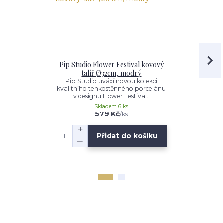
Pip Studio Flower Festival kovový
Pip Studio
talíř Ø32cm, modrý
talí
Pip Studio uvádí novou kolekci
Pip Studi
kvalitního tenkostěnného porcelánu
kvalitního 
v designu Flower Festiva...
v desig
Skladem 6 ks
579 Kč
/
ks
Přidat do košíku