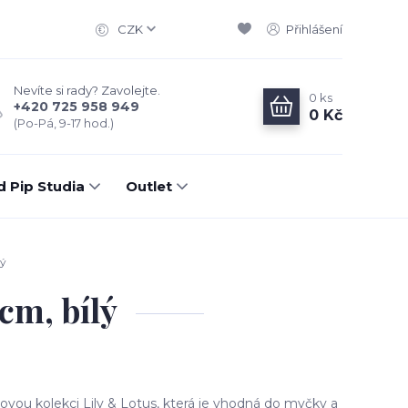
CZK
Přihlášení
Nevíte si rady? Zavolejte.
0
ks
+420 725 958 949
0 Kč
(Po-Pá, 9-17 hod.)
d Pip Studia
Outlet
lý
cm, bílý
novou kolekci Lily & Lotus, která je vhodná do myčky a