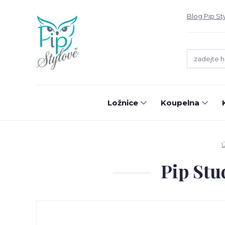
Blog Pip St
Ložnice
Koupelna
Pip Stu