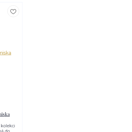
miska
 kolekci
dná do