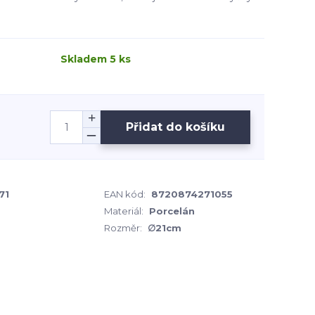
Skladem 5 ks
Přidat do košíku
71
EAN kód:
8720874271055
Materiál:
Porcelán
Rozměr:
∅21cm