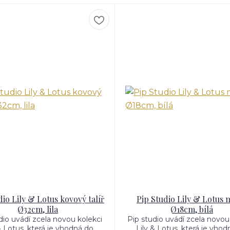
dio Lily & Lotus kovový talíř
Pip Studio Lily & Lotus 
Ø32cm, lila
Ø18cm, bílá
dio uvádí zcela novou kolekci
Pip studio uvádí zcela novou
& Lotus, která je vhodná do
Lily & Lotus, která je vho