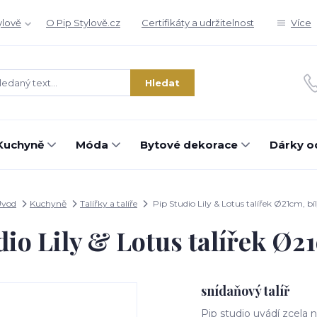
ylově
O Pip Stylově.cz
Certifikáty a udržitelnost
Více
Hledat
Kuchyně
Móda
Bytové dekorace
Dárky o
Úvod
Kuchyně
Talířky a talíře
Pip Studio Lily & Lotus talířek Ø21cm, bí
dio Lily & Lotus talířek Ø21
snídaňový talíř
Pip studio uvádí zcela 