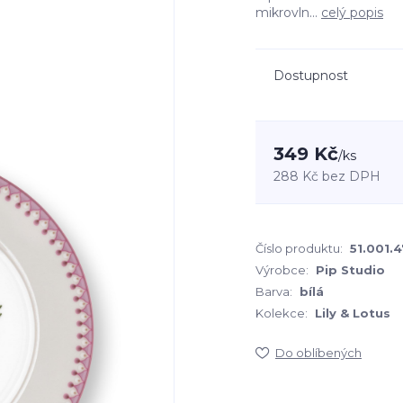
mikrovln...
celý popis
Dostupnost
349 Kč
/
ks
288 Kč
bez DPH
Číslo produktu:
51.001.4
Výrobce:
Pip Studio
Barva:
bílá
Kolekce:
Lily & Lotus
Do oblíbených