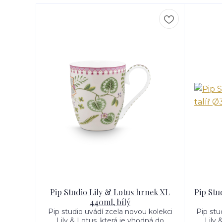
Pip Studio Lily & Lotus hrnek XL
Pip Stu
440ml, bílý
Pip studio uvádí zcela novou kolekci
Pip stu
Lily & Lotus, která je vhodná do
Lily 