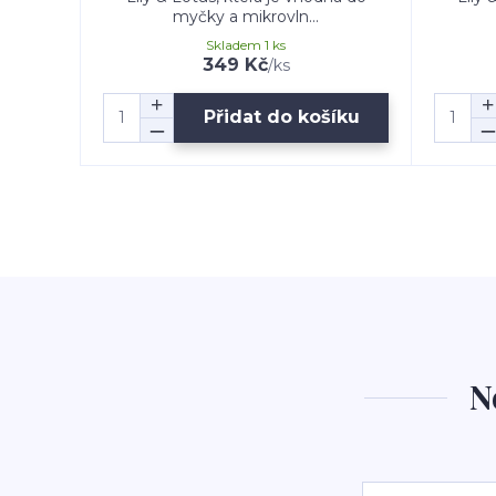
myčky a mikrovln...
Skladem 1 ks
349 Kč
/
ks
Přidat do košíku
N