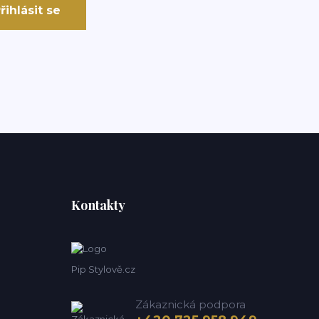
řihlásit se
Kontakty
Pip Stylově.cz
Zákaznická podpora