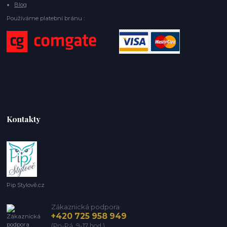
Blog
Používáme platební bránu :
Kontakty
Pip Stylově.cz
Zákaznická podpora
+420 725 958 949
(Po-Pá, 9-17 hod.)