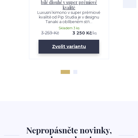
bílé dlouhé v super prémiové
p
kvalitě
Dlouhé 
vyrobené
Luxusní kimono v super prémiové
materiál
kvalitě od Pip Studia je v designu
Tanaki a oblíbeném stři...
Skladem 3 ks
3 259 Kč
3 250 Kč
2 259 K
/
ks
Zvolit variantu
Nepropásněte novinky,