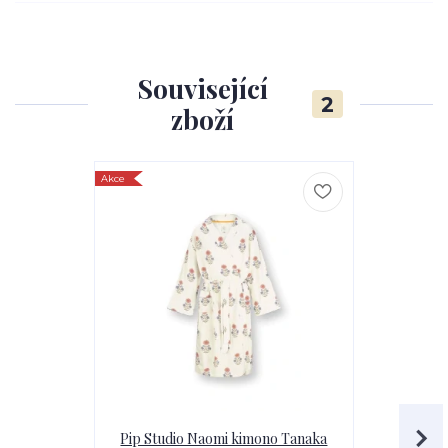
Související
2
zboží
Akce
Akce
Pip Studio Naomi kimono Tanaka
Pip Studio