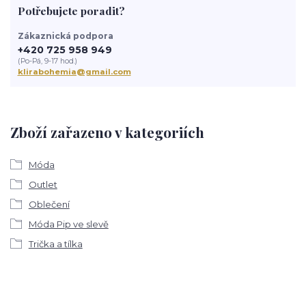
Potřebujete poradit?
Zákaznická podpora
+420 725 958 949
(Po-Pá, 9-17 hod.)
klirabohemia@gmail.com
Zboží zařazeno v kategoriích
Móda
Outlet
Oblečení
Móda Pip ve slevě
Trička a tílka