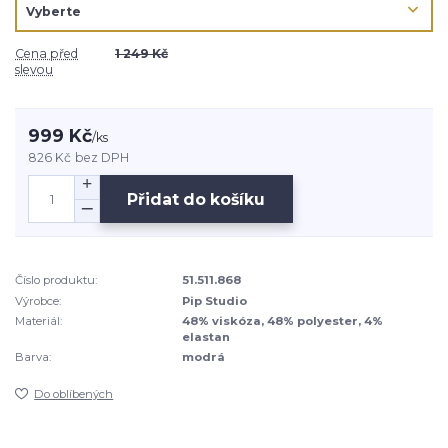
Cena před
1 249 Kč
slevou
999 Kč
/
ks
826 Kč
bez DPH
Přidat do košíku
Číslo produktu:
51.511.868
Výrobce:
Pip Studio
Materiál:
48% viskóza, 48% polyester, 4%
elastan
Barva:
modrá
Do oblíbených