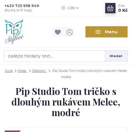
+420 725 958 949
0
ks
CZK
0 Kč
(Po-Pá, 9-17 hod.)
Menu
Hledat
Úvod
Móda
Oblečení
Pip Studio Tom tričko s dlouhým rukávem Melee,
modré
Pip Studio Tom tričko s
dlouhým rukávem Melee,
modré