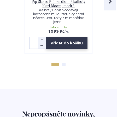
Pip Studio Bobien dlouhé kalhoty
Pip Studio 
Kairi Bloom, modré
B
Kalhoty Bobien dodávají
Začněte i
každodennímu outfitu elegantní
velkém st
nádech. Jsou ušity z mimořádně
zdobenou
jemn...
Skladem 1 ks
1 999 Kč
/
ks
Přidat do košíku
Nepropásněte novinky,