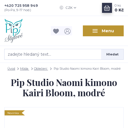
+420 725 958 949
0
ks
CZK
0 Kč
(Po-Pá, 9-17 hod.)
Menu
Hledat
Úvod
Móda
Oblečení
Pip Studio Naomi kimono Kairi Bloom, modré
Pip Studio Naomi kimono
Kairi Bloom, modré
Novinka