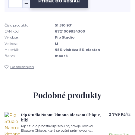
Přidat do košíku
Číslo produktu:
51.510.931
EAN kód:
8721009954300
Výrobce:
Pip Studio
Velikost:
M
Materiál:
95% viskóza 5% elastan
Barva:
modrá
Do oblíbených
Podobné produkty
Pip Studio Naomi kimono Blossom Chique,
2 749 Kč
/
ks
bílý
Pip Studio představuje svou nejnovější kolekci
Blossom Chique, která se pyšní prémiovou kv...
Skladem 1 ks