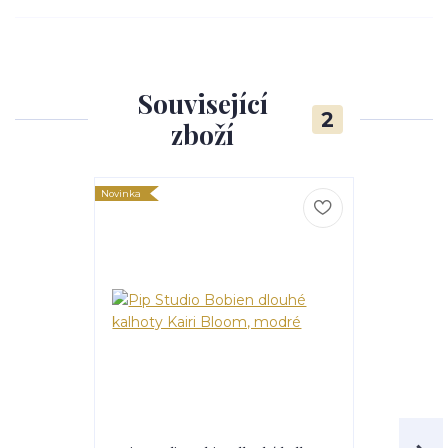
Související
2
zboží
Novinka
Novinka