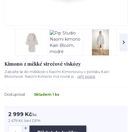
Kimono z měkké strečové viskózy
Zabalte se do měkkosti s Naomi Kimonovou v potisku Kairi
Bloomové. Naomi Kimono má rovné p...
celý popis
Dostupnost
Skladem 1 ks
2 999 Kč
/
ks
2 479 Kč
bez DPH