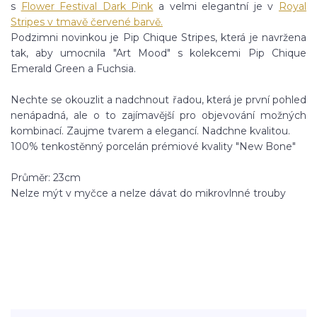
s
Flower Festival Dark Pink
a velmi elegantní je v
Royal
Stripes v tmavě červené barvě.
Podzimni novinkou je Pip Chique Stripes, která je navržena
tak, aby umocnila "Art Mood" s kolekcemi Pip Chique
Emerald Green a Fuchsia.
Nechte se okouzlit a nadchnout řadou, která je první pohled
nenápadná, ale o to zajímavější pro objevování možných
kombinací. Zaujme tvarem a elegancí. Nadchne kvalitou.
100% tenkostěnný porcelán prémiové kvality "New Bone"
Průměr: 23cm
Nelze mýt v myčce a nelze dávat do mikrovlnné trouby