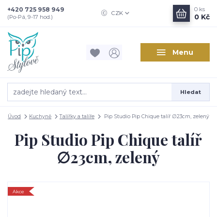
+420 725 958 949
0
ks
CZK
0 Kč
(Po-Pá, 9-17 hod.)
Menu
Hledat
Úvod
Kuchyně
Talířky a talíře
Pip Studio Pip Chique talíř ∅23cm, zelený
Pip Studio Pip Chique talíř
∅23cm, zelený
Akce