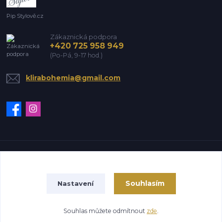
Pip Stylově.cz
Zákaznická podpora
+420 725 958 949
(Po-Pá, 9-17 hod.)
klirabohemia@gmail.com
Vytvořeno na
Eshop-rychle.cz
Souhlasím
Nastavení
Souhlas můžete odmítnout
zde
.