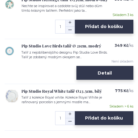
Nechte se inspirovat a ozdobte svůj stůl nebo dům
tímto krásným talířem. Perfektní jako ta...
Skladem 3 ks
Přidat do košíku
Pip Studio Love Birds talíř Ø 21cm, modrý
349 Kč
/
ks
Talíř z nejoblíbenějšího designu Pip Studia Love Birds.
Talíř je zdobený modrým okrajem se...
Není skladem
Detail
Pip Studio Royal White talíř Ø23,5cm, bílý
775 Kč
/
ks
Talíř z kolekce Royal white. Kolekce Royal White je
rafinovaný porcelán s jemnými modře ma...
Skladem > 6 ks
Přidat do košíku