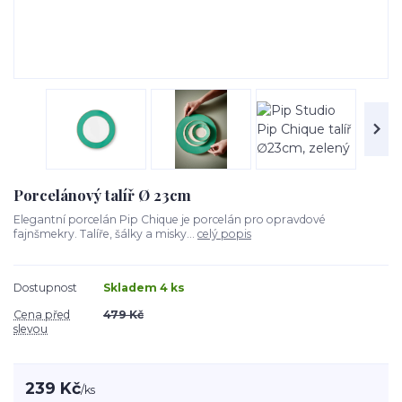
Porcelánový talíř Ø 23cm
Elegantní porcelán Pip Chique je porcelán pro opravdové
fajnšmekry. Talíře, šálky a misky...
celý popis
Dostupnost
Skladem 4 ks
Cena před
479 Kč
slevou
239 Kč
/
ks