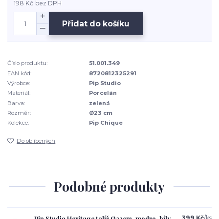
198 Kč
bez DPH
Přidat do košíku
Číslo produktu:
51.001.349
EAN kód:
8720812325291
Výrobce:
Pip Studio
Materiál:
Porcelán
Barva:
zelená
Rozměr:
Ø23 cm
Kolekce:
Pip Chique
Do oblíbených
Podobné produkty
Pip Studio Heritage talíř Ø23cm, modro-bíly
399 Kč
/
ks