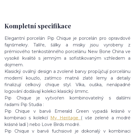
Kompletní specifikace
Elegantní porcelán Pip Chique je porcelán pro opravdové
fajnšmekry. Talíře, šálky a misky jsou vyrobeny z
prémiového tenkostěnného porcelánu New Bone China ve
vysoké kvalitě s jemným a sofistikovaným vzhledem a
dojmem.
Klasický oválný design a zvolené barvy propůjčují porcelánu
moderní kouzlo, zatímco matně zlaté lemy a detaily
finalizují celkový chique styl. Víka, ouška, nenápadné
logování dodávají kolekci klasický šmrnc.
Pip Chique je vytvořen kombinovatelný s dalšími
řadami Pip Studia :
Pip Chique v barvě Emerald Green vypadá krásně v
kombinaci s kolekcí
My Heritage
( vše zelené a modré
krásně ladí ) nebo Love Birds modré.
Pip Chique v barvě fuchsiové je dokonalý v kombinaci