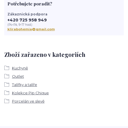
Potřebujete poradit?
Zákaznická podpora
+420 725 958 949
(Po-Pá, 9-17 hod.)
klirabohemia@gmail.com
Zboží zařazeno v kategoriích
Kuchyně
Outlet
Talířky a talíře
Kolekce Pip Chique
Porcelán ve slevě