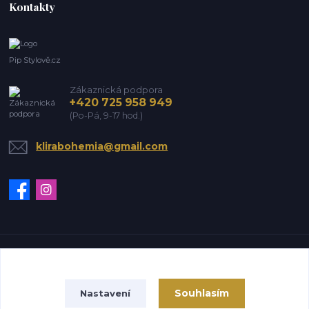
Kontakty
Pip Stylově.cz
Zákaznická podpora
+420 725 958 949
(Po-Pá, 9-17 hod.)
klirabohemia@gmail.com
Vytvořeno na
Eshop-rychle.cz
Souhlasím
Nastavení