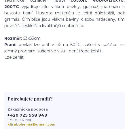
Technické označení
100% cotton, 40x40/130x70,
200TC
vyjadřuje sílu vlákna bavlny, gramáž materiálu a
hustotu tkaní. Hustota materiálu je ještě důležitější, než
gramáž. Čím blíže jsou vlákna bavlny k sobě natlačeny, tím
pevnější, lesklejší a kvalitnější materiál je.
Rozměr:
53x53cm
Praní:
povlak lze prát v až na 60°C, sušení v sušičce na
jemný program, sušení ve visu - není třeba žehlit.
Lze žehlit.
Potřebujete poradit?
Zákaznická podpora
+420 725 958 949
(Po-Pá, 9-17 hod.)
klirabohemia@gmail.com