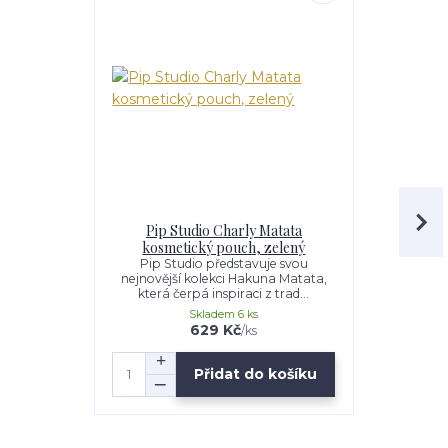
Pip Studio Charly Matata
Pip Studio
kosmetický pouch, zelený
M
Pip Studio představuje svou
Dlouhé 
nejnovější kolekci Hakuna Matata,
dokonalou
která čerpá inspiraci z trad...
stylu. Tyto
Skladem 6 ks
629 Kč
1 629 K
/
ks
Přidat do košíku