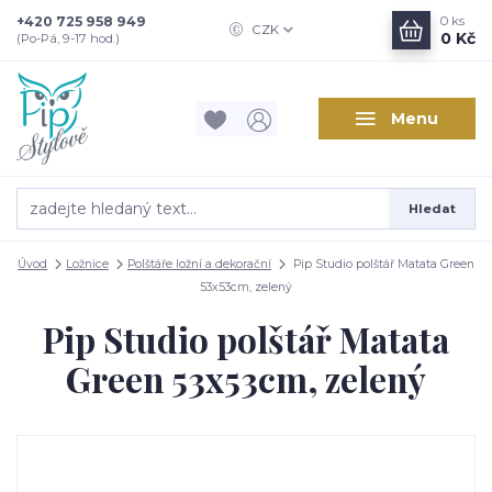
+420 725 958 949
0
ks
CZK
0 Kč
(Po-Pá, 9-17 hod.)
Menu
Hledat
Úvod
Ložnice
Polštáře ložní a dekorační
Pip Studio polštář Matata Green
53x53cm, zelený
Pip Studio polštář Matata
Green 53x53cm, zelený