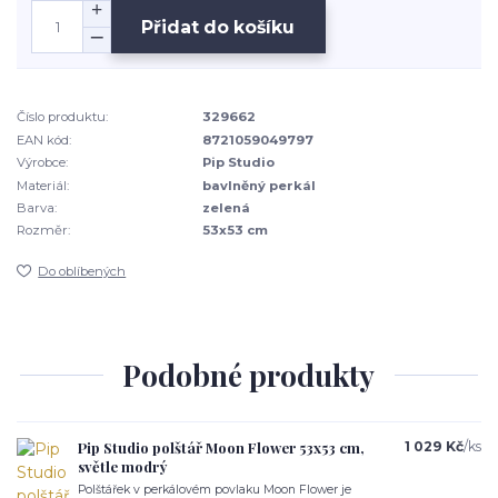
Přidat do košíku
Číslo produktu:
329662
EAN kód:
8721059049797
Výrobce:
Pip Studio
Materiál:
bavlněný perkál
Barva:
zelená
Rozměr:
53x53 cm
Do oblíbených
Podobné produkty
Pip Studio polštář Moon Flower 53x53 cm,
1 029 Kč
/
ks
světle modrý
Polštářek v perkálovém povlaku Moon Flower je