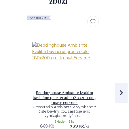
zboží
TOP produkt
Beddinghouse Ambiante kvalitní
Pip Studio
bavlněné prostěradlo 180x200 cm,
Thousand
tmavě červené
Prostěradlo Ambiante je vyrobeno z
Kvalitní 
čisté bavlny, což zajišťuje jeho
Thousand
vynikající prodyšnost ...
vzorem lis
Skladem 5 ks
869 Kč
739 Kč
/
ks