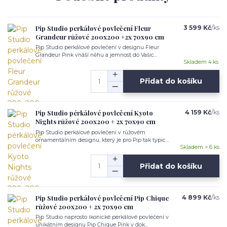
Pip Studio perkálové povlečení Fleur
3 599 Kč
/
ks
Grandeur růžové 200x200 +2x 70x90 cm
Pip Studio perkálové povlečení v designu Fleur
Grandeur Pink vnáší něhu a jemnost do Vašic...
Skladem 4 ks
Přidat do košíku
Pip Studio pérkálové povlečení Kyoto
4 159 Kč
/
ks
Nights růžové 200x200 + 2x 70x90 cm
Pip Studio perkálové povlečení v růžovém
ornamentálním designu, který je pro Pip tak typic...
Skladem > 6 ks
Přidat do košíku
Pip Studio perkálové povlečení Pip Chique
4 899 Kč
/
ks
růžové 200x200 + 2x 70x90 cm
Pip Studio naprosto ikonické perkálové povlečení v
unikátním designu Pip Chique Pink v dok...