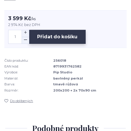
3 599 Kč
/
ks
2 974 Kč
bez DPH
Přidat do košíku
Číslo produktu:
256018
EAN kód:
8719931762582
Výrobce:
Pip Studio
Materiál:
bavlněný perkál
Barva:
tmavě růžová
Rozměr:
200x200 + 2x 70x90 cm
Do oblíbených
Podobné produkty