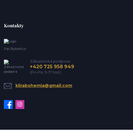
Kontakty
Pip Stylově.cz
Zákaznická podpora
+420 725 958 949
(Po-Pá, 9-17 hod.)
klirabohemia@gmail.com
Vytvořeno na
Eshop-rychle.cz