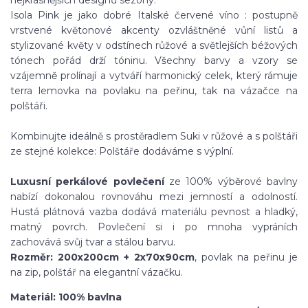
nejkrásnějších designů sezóny.
Isola Pink je jako dobré Italské červené víno : postupně
vrstvené květonové akcenty ozvláštněné vůní listů a
stylizované květy v odstínech růžové a světlejších béžových
tónech pořád drží tóninu. Všechny barvy a vzory se
vzájemně prolínají a vytváří harmonický celek, který rámuje
terra lemovka na povlaku na peřinu, tak na vázačce na
polštáři.
Kombinujte ideálně s prostěradlem Suki v růžové a s polštáři
ze stejné kolekce: Polštáře dodáváme s výplní.
Luxusní perkálové povlečení
ze 100% výběrové bavlny
nabízí dokonalou rovnováhu mezi jemností a odolností.
Hustá plátnová vazba dodává materiálu pevnost
a hladký,
matný povrch
. Povlečení si i po mnoha vypráních
zachovává svůj tvar a stálou barvu.
Rozměr: 200x200cm + 2x70x90cm
, povlak na peřinu je
na zip, polštář na elegantní vázačku.
Materiál: 100% bavlna