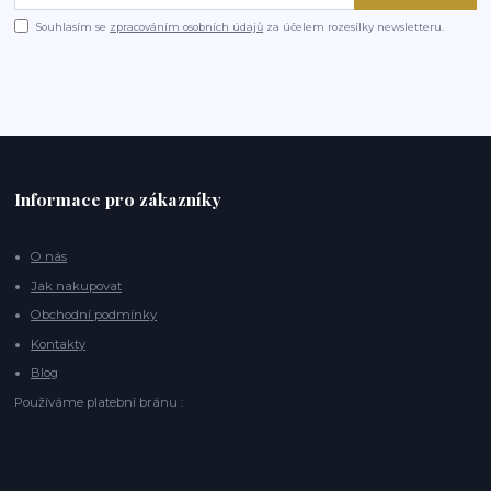
Souhlasím se
zpracováním osobních údajů
za účelem rozesílky newsletteru.
Informace pro zákazníky
O nás
Jak nakupovat
Obchodní podmínky
Kontakty
Blog
Používáme platební bránu :