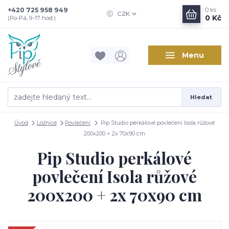
+420 725 958 949
0
ks
CZK
0 Kč
(Po-Pá, 9-17 hod.)
Menu
Hledat
Úvod
Ložnice
Povlečení
Pip Studio perkálové povlečení Isola růžové
200x200 + 2x 70x90 cm
Pip Studio perkálové
povlečení Isola růžové
200x200 + 2x 70x90 cm