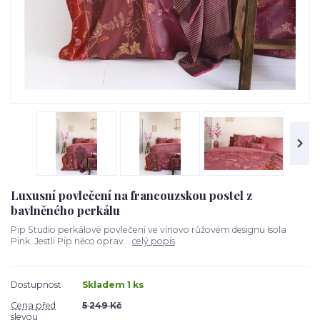
Luxusní povlečení na francouzskou postel z
bavlněného perkálu
Pip Studio perkálové povlečení ve vínovo růžovém designu Isola
Pink. Jestli Pip něco oprav...
celý popis
Dostupnost
Skladem 1 ks
Cena před
5 249 Kč
slevou