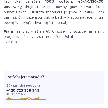
Technické označení
100% cotton, 40x40/130x70,
200TC
vyjadřuje sílu vlákna bavlny, gramáž materiálu a
hustotu tkaní. Hustota materiálu je ještě důležitější, než
gramáž. Čím blíže jsou vlákna bavlny k sobě natlačeny, tím
pevnější, lesklejší a kvalitnější materiál je.
Praní:
lze prát v až na 60°C, sušení v sušičce na jemný
program, sušení ve visu - není třeba žehlit.
Lze žehlit.
Potřebujete poradit?
Zákaznická podpora
+420 725 958 949
(Po-Pá, 9-17 hod.)
klirabohemia@gmail.com