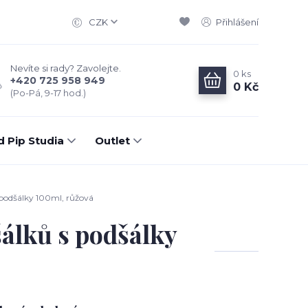
CZK
Přihlášení
Nevíte si rady? Zavolejte.
0
ks
+420 725 958 949
0 Kč
(Po-Pá, 9-17 hod.)
d Pip Studia
Outlet
s podšálky 100ml, růžová
šálků s podšálky