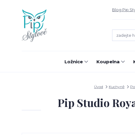
Blog Pip St
Ložnice
Koupelna
Úvod
Kuchyně
Po
Pip Studio Roya