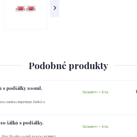
Podobné produkty
ů s podšálky 100ml,
Skladem > 6 ks
ou sadou espresso šálků s
so šálků s podšálky,
Skladem > 6 ks
. Pip Studio uvádí novou kolekci