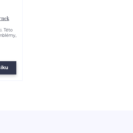
hrnek
. Této
emblémy,
šíku