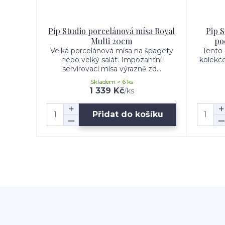
Pip Studio porcelánová mísa Royal
Pip S
Multi 20cm
po
Velká porcelánová mísa na špagety
Tento 
nebo velký salát. Impozantní
kolekc
servírovací mísa výrazně zd...
Skladem > 6 ks
1 339 Kč
/
ks
Přidat do košíku