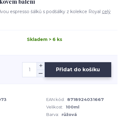
rkovém balení
dvou espresso šálků s podšálky z kolekce Royal
celý
Skladem > 6 ks
Přidat do košíku
073
EAN kód:
8718924031667
Velikost:
100ml
Barva:
růžová