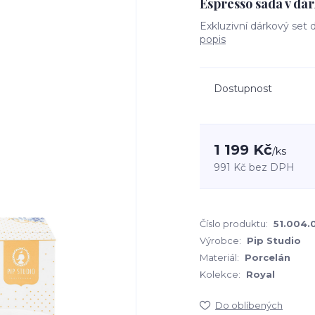
Espresso sada v dá
Exkluzivní dárkový set 
popis
Dostupnost
1 199 Kč
/
ks
991 Kč
bez DPH
Číslo produktu:
51.004.
Výrobce:
Pip Studio
Materiál:
Porcelán
Kolekce:
Royal
Do oblíbených