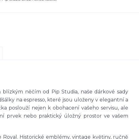
 blízkým něčím od Pip Studia, naše dárkové sady
dšálky na espresso, které jsou uloženy v elegantní a
čka poslouží nejen k obohacení vašeho servisu, ale
vní prvek nebo praktický úložný prostor ve vašem
e Royal. Historické emblémy, vintage květiny, ručně