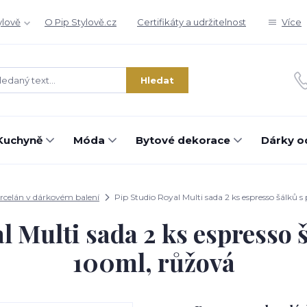
ylově
O Pip Stylově.cz
Certifikáty a udržitelnost
Více
Hledat
Kuchyně
Móda
Bytové dekorace
Dárky o
rcelán v dárkovém balení
Pip Studio Royal Multi sada 2 ks espresso šálků 
l Multi sada 2 ks espresso 
100ml, růžová