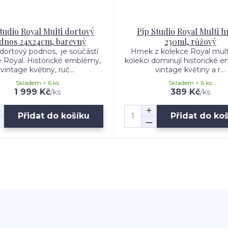
tudio Royal Multi dortový
Pip Studio Royal Multi 
dnos 24x24cm, barevný
230ml, růžový
dortový podnos, je součástí
Hrnek z kolekce Royal multi
e Royal. Historické emblémy,
kolekci dominují historické 
vintage květiny, ruč...
vintage květiny a r...
Skladem > 6 ks
Skladem > 6 ks
1 999 Kč
389 Kč
/
ks
/
ks
Přidat do košíku
Přidat do ko