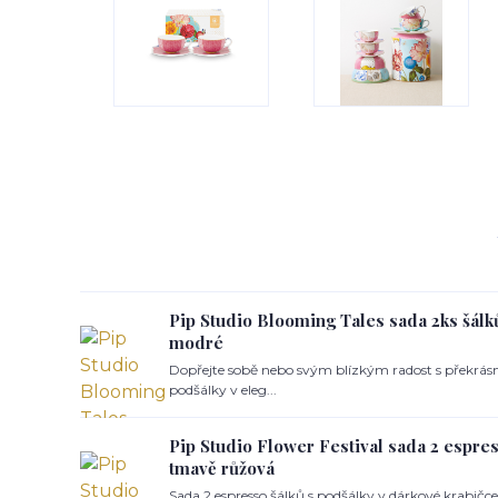
Pip Studio Blooming Tales sada 2ks šálk
modré
Dopřejte sobě nebo svým blízkým radost s překrásn
podšálky v eleg...
Pip Studio Flower Festival sada 2 espres
tmavě růžová
Sada 2 espresso šálků s podšálky v dárkové krabičce