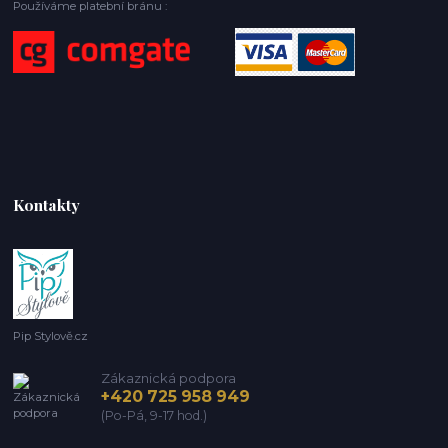
Používáme platební bránu :
Kontakty
Pip Stylově.cz
Zákaznická podpora
+420 725 958 949
(Po-Pá, 9-17 hod.)