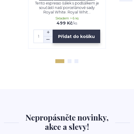
Tento espresso šálek s podšálkem je
Tento talíř 
součástí naší porcelánové sady
Yerseke. 
Royal White. Royal Whit...
puntí
Skladem > 6 ks
499 Kč
579 Kč
/
ks
Přidat do košíku
Nepropásněte novinky,
akce a slevy!