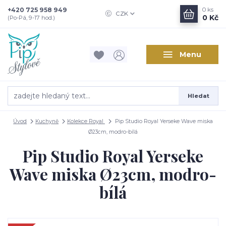
+420 725 958 949
0
ks
CZK
0 Kč
(Po-Pá, 9-17 hod.)
Menu
Hledat
Úvod
Kuchyně
Kolekce Royal
Pip Studio Royal Yerseke Wave miska
Ø23cm, modro-bílá
Pip Studio Royal Yerseke
Wave miska Ø23cm, modro-
bílá