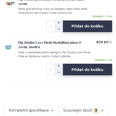
20cm
Velká porcelánová mísa na špagety nebo velký salát.
Impozantní servírovací mísa výrazně zd...
Skladem > 6 ks
Přidat do košíku
Pip Studio Love Birds Medallion mísa Ø
829 Kč
/
ks
20cm, modrá
Mísa z nejoblíbenějšího designu Pip Studia Love Birds.
Mísa je zdobena malým, hrdým ptáčke...
Skladem 2 ks
Přidat do košíku
Kompletní specifikace
Související zboží
3