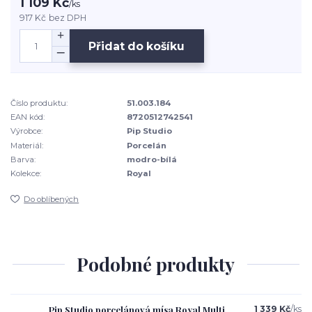
1 109 Kč
/
ks
917 Kč
bez DPH
Přidat do košíku
Číslo produktu:
51.003.184
EAN kód:
8720512742541
Výrobce:
Pip Studio
Materiál:
Porcelán
Barva:
modro-bílá
Kolekce:
Royal
Do oblíbených
Podobné produkty
Pip Studio porcelánová mísa Royal Multi
1 339 Kč
/
ks