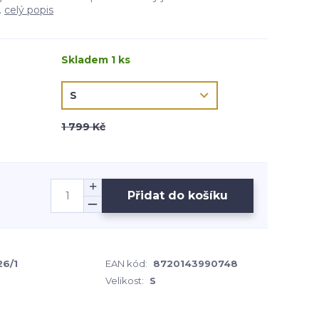
.
celý popis
Skladem 1 ks
1 799 Kč
Přidat do košíku
26/1
EAN kód:
8720143990748
Velikost:
S