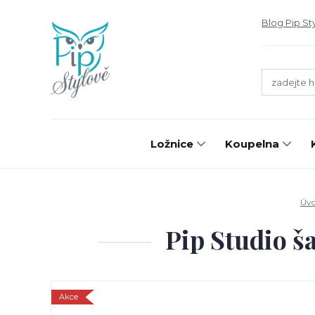
Blog Pip St
Ložnice
Koupelna
Úv
Pip Studio š
Akce