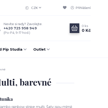
CZK
Přihlášení
Nevíte si rady? Zavolejte.
0
ks
+420 725 958 949
0 Kč
(Po-Pá, 9-17 hod.)
d Pip Studia
Outlet
evné
ulti, barevné
tunika
jambo rainbow stripe multi. Šaty jsou mírně