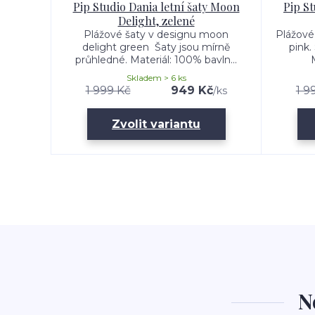
Pip Studio Dania letní šaty Moon
Pip St
Delight, zelené
Plážové šaty v designu moon
Plážové
delight green Šaty jsou mírně
pink.
průhledné. Materiál: 100% bavln...
Skladem > 6 ks
1 999 Kč
949 Kč
1 9
/
ks
Zvolit variantu
N