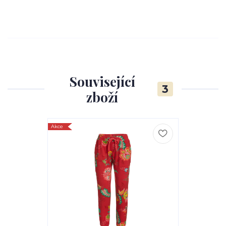
Související
3
zboží
Akce
Akce