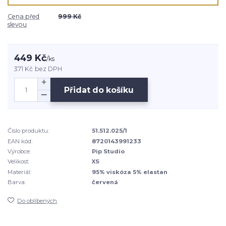
Cena před
999 Kč
slevou
449 Kč
/
ks
371 Kč
bez DPH
Přidat do košíku
Číslo produktu:
51.512.025/1
EAN kód:
8720143991233
Výrobce:
Pip Studio
Velikost:
XS
Materiál:
95% viskóza 5% elastan
Barva:
červená
Do oblíbených