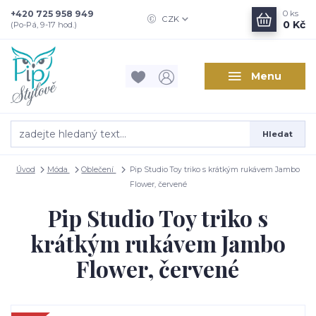
+420 725 958 949
0
ks
CZK
0 Kč
(Po-Pá, 9-17 hod.)
Menu
Hledat
Úvod
Móda
Oblečení
Pip Studio Toy triko s krátkým rukávem Jambo
Flower, červené
Pip Studio Toy triko s
krátkým rukávem Jambo
Flower, červené