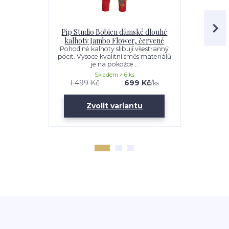
Pip Studio Bobien dámské dlouhé
Pip Studio
kalhoty Jambo Flower, červené
Jambo
Pohodlné kalhoty slibují všestranný
Pohodlné šo
pocit. Vysoce kvalitní směs materiálů
slibují skvěl
je na pokožce...
sm
Skladem > 6 ks
1 499 Kč
699 Kč
1 099 K
/
ks
Zvolit variantu
Zv