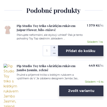
Podobné produkty
Pip Studio Toy triko s krátkým rukávem
1 379 Kč
/
ks
Jaipur Flower, bílo-růžové
Plánujete neformální, ale stylový vzhled? Pak je tento
pohodlný Toy Top ideálním základem ...
Skladem 1 ks
Přidat do košíku
Pip Studio Toy triko s krátkým rukávem
449 Kč
/
ks
Jambo Jasmin, zelené
Pružné a příjemné tričko s krátkým rukávem a
výstřihem do V. Je zdobeno designem Jambo Jas...
Skladem > 6 ks
Zvolit variantu