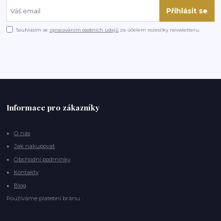
Přihlásit se
Souhlasím se
zpracováním osobních údajů
za účelem rozesílky newsletteru.
Informace pro zákazníky
O nás
Jak nakupovat
Obchodní podmínky
Kontakty
Blog
Používáme platební bránu :