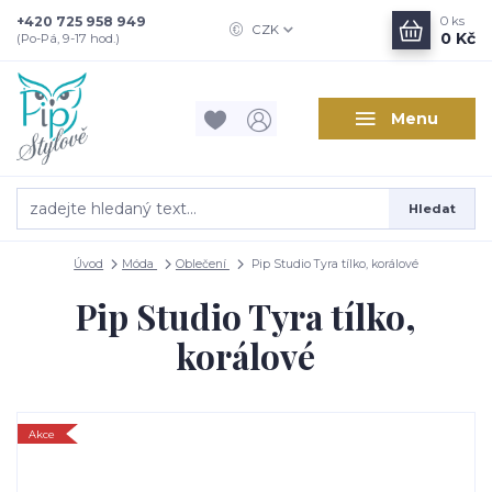
+420 725 958 949
0
ks
CZK
0 Kč
(Po-Pá, 9-17 hod.)
Menu
Hledat
Úvod
Móda
Oblečení
Pip Studio Tyra tílko, korálové
Pip Studio Tyra tílko,
korálové
Akce