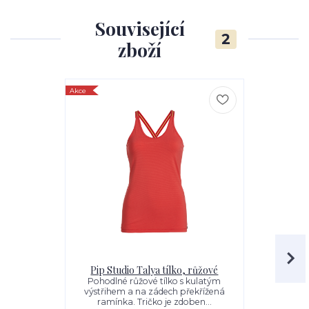
Související
2
zboží
Akce
Akce
Pip Studio Talya tílko, růžové
Pip Studi
Pohodlné růžové tílko s kulatým
Pohodlné 
výstřihem a na zádech překřížená
výstřihem 
ramínka. Tričko je zdoben...
ramínka.