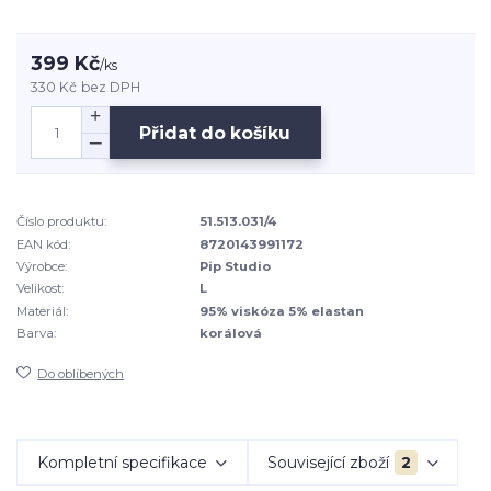
399 Kč
/
ks
330 Kč
bez DPH
Přidat do košíku
Číslo produktu:
51.513.031/4
EAN kód:
8720143991172
Výrobce:
Pip Studio
Velikost:
L
Materiál:
95% viskóza 5% elastan
Barva:
korálová
Do oblíbených
Kompletní specifikace
Související zboží
2