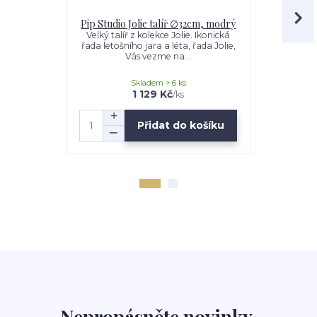
Pip Studio Jolie talíř ∅32cm, modrý
Pip Studio
Velký talíř z kolekce Jolie. Ikonická
řada letošního jara a léta, řada Jolie,
Miska z kol
Vás vezme na...
letošního ja
ve
Skladem > 6 ks
1 129 Kč
/
ks
Přidat do košíku
Nepropásněte novinky,