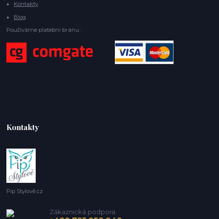
Kontakty
Blog
Používáme platební bránu :
Kontakty
Pip Stylově.cz
Zákaznická podpora