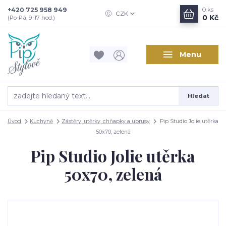
+420 725 958 949
0
ks
CZK
0 Kč
(Po-Pá, 9-17 hod.)
Menu
Hledat
Úvod
Kuchyně
Zástěry, utěrky, chňapky a ubrusy
Pip Studio Jolie utěrka
50x70, zelená
Pip Studio Jolie utěrka
50x70, zelená