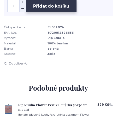
Přidat do košíku
Číslo produktu:
51.031.074
EAN kód:
8720812326656
Výrobce:
Pip Studio
Materiál:
100% bavlna
Barva:
zelená
Kolekce:
Jolie
Do oblíbených
Podobné produkty
Pip Studio Flower Festival utěrka 50x70cm,
329 Kč
/
ks
modrá
Bohatě zdobená kuchyňská utěrka designem Flower