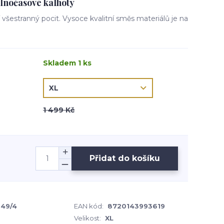
lnočasové kalhoty
í všestranný pocit. Vysoce kvalitní směs materiálů je na
Skladem 1 ks
1 499 Kč
Přidat do košíku
049/4
EAN kód:
8720143993619
Velikost:
XL