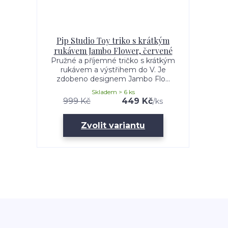
Pip Studio Toy triko s krátkým
rukávem Jambo Flower, červené
Pružné a příjemné tričko s krátkým
rukávem a výstřihem do V. Je
zdobeno designem Jambo Flo...
Skladem > 6 ks
999 Kč
449 Kč
/
ks
Zvolit variantu