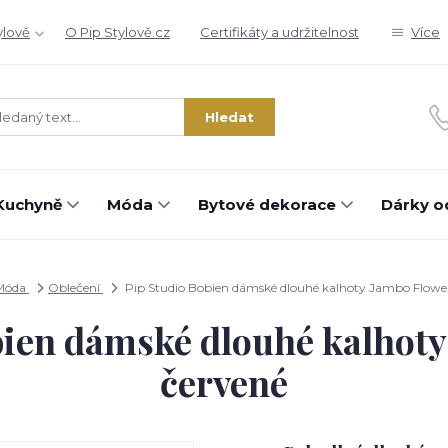
ylově
O Pip Stylově.cz
Certifikáty a udržitelnost
Více
Hledat
Kuchyně
Móda
Bytové dekorace
Dárky o
Móda
Oblečení
Pip Studio Bobien dámské dlouhé kalhoty Jambo Flower
bien dámské dlouhé kalhoty
červené