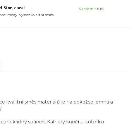
 Star, coral
Skladem > 6 ks
mácí módy. Vysoce kvalitní směs
oce kvalitní směs materiálů je na pokožce jemná a
í.
 pro klidný spánek. Kalhoty končí u kotníku