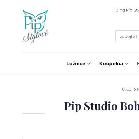
Blog Pip St
Ložnice
Koupelna
Úvod
Pip Studio Bo