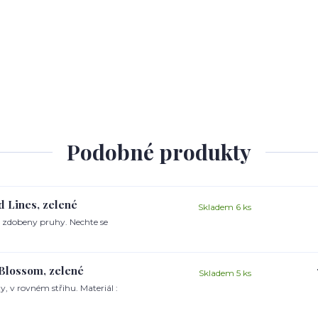
Podobné produkty
d Lines, zelené
Skladem 6 ks
u zdobeny pruhy. Nechte se
 Blossom, zelené
Skladem 5 ks
, v rovném střihu. Materiál :