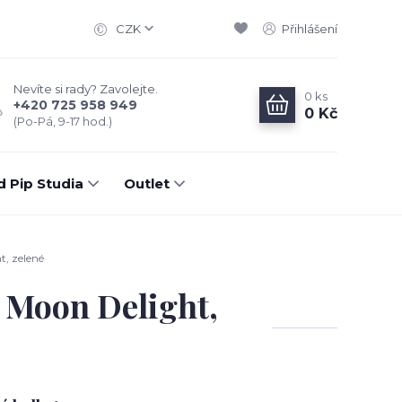
CZK
Přihlášení
Nevíte si rady? Zavolejte.
0
ks
+420 725 958 949
0 Kč
(Po-Pá, 9-17 hod.)
d Pip Studia
Outlet
, zelené
 Moon Delight,