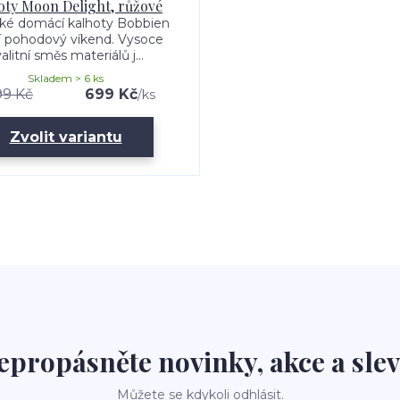
oty Moon Delight, růžové
é domácí kalhoty Bobbien
jí pohodový víkend. Vysoce
alitní směs materiálů j...
Skladem > 6 ks
99 Kč
699 Kč
/
ks
Zvolit variantu
epropásněte novinky, akce a slev
Můžete se kdykoli odhlásit.