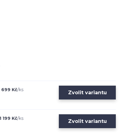
699 Kč
/
ks
Zvolit variantu
1 199 Kč
/
ks
Zvolit variantu