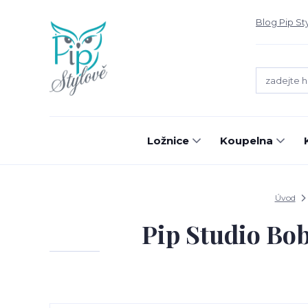
Blog Pip St
Ložnice
Koupelna
Úvod
Pip Studio Bo