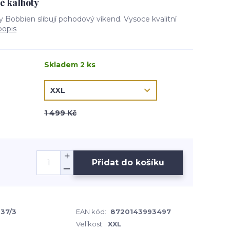
é kalhoty
Bobbien slibují pohodový víkend. Vysoce kvalitní
popis
Skladem 2 ks
1 499 Kč
Přidat do košíku
037/3
EAN kód:
8720143993497
Velikost:
XXL