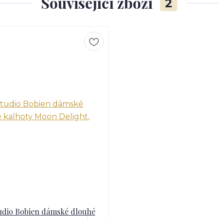
Související zboží
2
udio Bobien dámské dlouhé