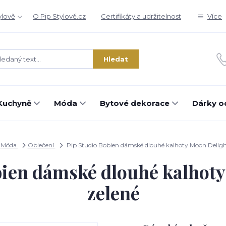
ylově
O Pip Stylově.cz
Certifikáty a udržitelnost
Více
Hledat
Kuchyně
Móda
Bytové dekorace
Dárky o
Móda
Oblečení
Pip Studio Bobien dámské dlouhé kalhoty Moon Delight
bien dámské dlouhé kalhoty
zelené