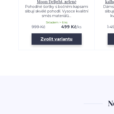
Moon Delight, zelené
kalh
Pohodlné šortky s bočními kapsami
Dámsk
slibují skvělé pohodlí. Vysoce kvalitní
slibu
směs materiálů...
kv
Skladem > 6 ks
999 Kč
499 Kč
1 4
/
ks
Zvolit variantu
N