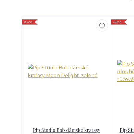
Akce
Akce
Pip Studio Bob dámské kraťasy
Pip St