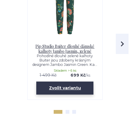
Pip Studio Buiter dlouhé dámské
Pip Studi
kalhoty Jambo Jasmin, zelené
rukávem 
Pohodlné dlouhé zelené kalhoty
Pružné a př
Buiter jsou zdobeny krásným
rukávem 
designem Jambo Jasmin Green. Ka...
zdobeno d
Skladem > 6 ks
1 499 Kč
699 Kč
999 Kč
/
ks
Zvolit variantu
Zv