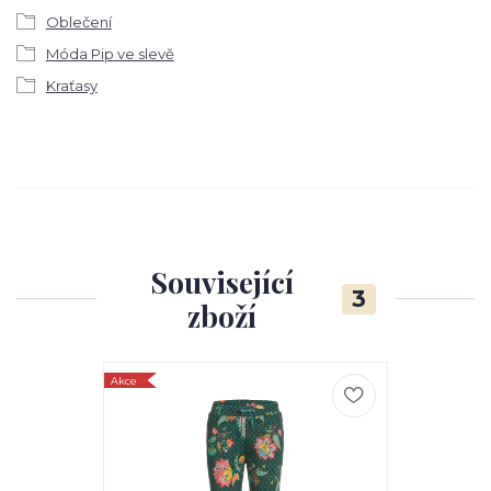
Oblečení
Móda Pip ve slevě
Kraťasy
Související
3
zboží
Akce
Akce