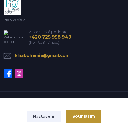
Pip Stylově.cz
Zákaznická podpora
+420 725 958 949
(Po-Pá, 9-17 hod.)
klirabohemia@gmail.com
Vytvořeno na
Eshop-rychle.cz
Souhlasím
Nastavení