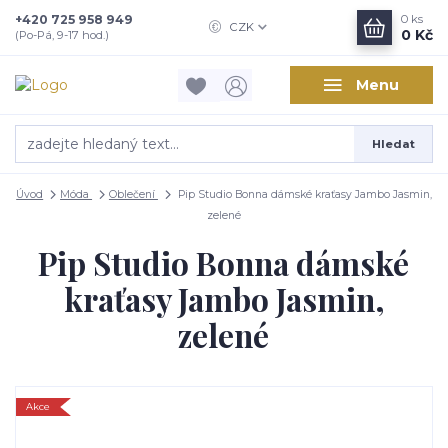
+420 725 958 949
0
ks
CZK
0 Kč
(Po-Pá, 9-17 hod.)
Menu
Hledat
Úvod
Móda
Oblečení
Pip Studio Bonna dámské kraťasy Jambo Jasmin,
zelené
Pip Studio Bonna dámské
kraťasy Jambo Jasmin,
zelené
Akce