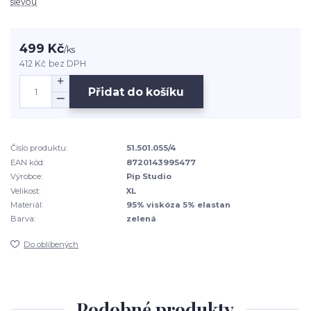
slevou
499 Kč
/
ks
412 Kč
bez DPH
Přidat do košíku
Číslo produktu:
51.501.055/4
EAN kód:
8720143995477
Výrobce:
Pip Studio
Velikost:
XL
Materiál:
95% viskóza 5% elastan
Barva:
zelená
Do oblíbených
Podobné produkty