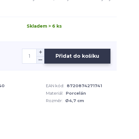
Skladem > 6 ks
Přidat do košíku
040
EAN kód:
8720874271741
Materiál:
Porcelán
Rozměr:
Ø4,7 cm