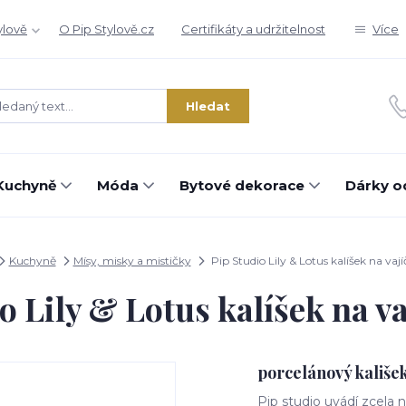
ylově
O Pip Stylově.cz
Certifikáty a udržitelnost
Více
Hledat
Kuchyně
Móda
Bytové dekorace
Dárky o
Kuchyně
Mísy, misky a mističky
Pip Studio Lily & Lotus kalíšek na vajíč
o Lily & Lotus kalíšek na vaj
porcelánový kališek
Pip studio uvádí zcela 