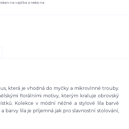
snídani na vajíčka a nebo na
otus, která je vhodná do myčky a mikrovlnné trouby.
nělskými florálními motivy, kterým kraluje obrovský
stků. Kolekce v módní něžné a stylové lila barvě
 barvy lila je příjemná jak pro slavnostní stolování,