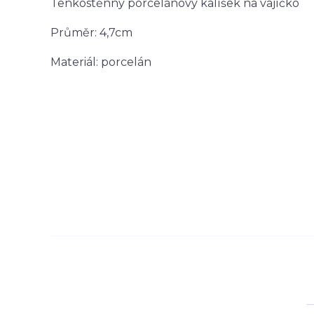
Tenkostěnný porcelánový kalíšek na vajíčko
Průměr: 4,7cm
Materiál: porcelán