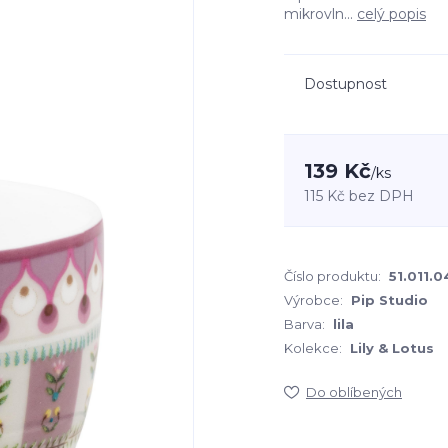
mikrovln...
celý popis
Dostupnost
139 Kč
/
ks
115 Kč
bez DPH
Číslo produktu:
51.011.
Výrobce:
Pip Studio
Barva:
lila
Kolekce:
Lily & Lotus
Do oblíbených