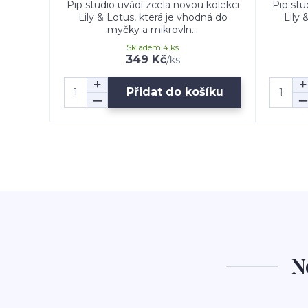
Pip studio uvádí zcela novou kolekci
Pip stu
Lily & Lotus, která je vhodná do
Lily 
myčky a mikrovln...
Skladem 4 ks
349 Kč
/
ks
Přidat do košíku
N