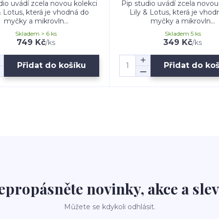
dio uvádí zcela novou kolekci
Pip studio uvádí zcela novou
& Lotus, která je vhodná do
Lily & Lotus, která je vho
myčky a mikrovln...
myčky a mikrovln...
Skladem > 6 ks
Skladem 5 ks
749 Kč
349 Kč
/
ks
/
ks
Přidat do košíku
Přidat do ko
epropásněte novinky, akce a slev
Můžete se kdykoli odhlásit.