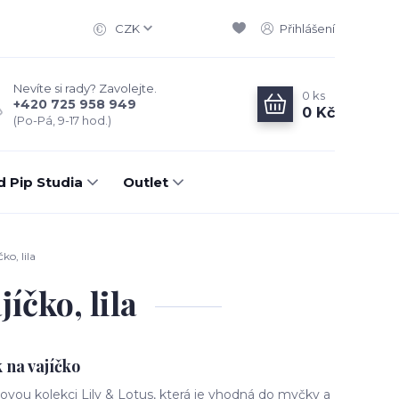
CZK
Přihlášení
Nevíte si rady? Zavolejte.
0
ks
+420 725 958 949
0 Kč
(Po-Pá, 9-17 hod.)
d Pip Studia
Outlet
ko, lila
íčko, lila
 na vajíčko
novou kolekci Lily & Lotus, která je vhodná do myčky a