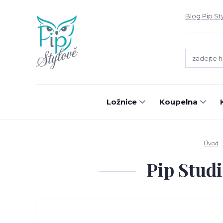
Blog Pip St
Ložnice
Koupelna
Úvod
Pip Studi