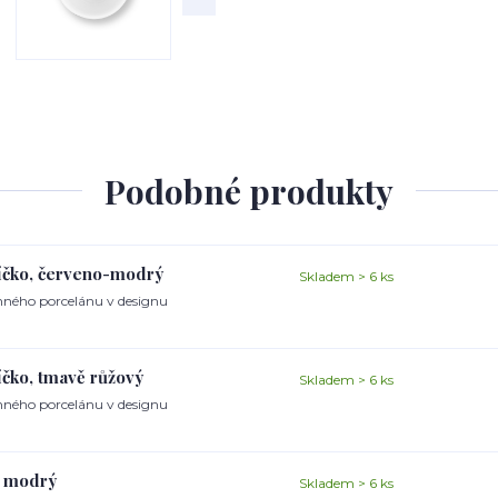
Podobné produkty
jíčko, červeno-modrý
Skladem > 6 ks
ěnného porcelánu v designu
íčko, tmavě růžový
Skladem > 6 ks
ěnného porcelánu v designu
o, modrý
Skladem > 6 ks