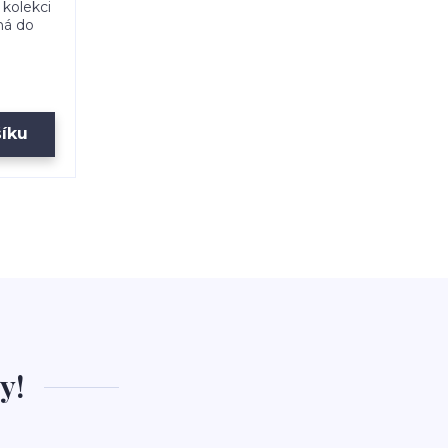
 kolekci
dná do
šíku
y!